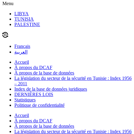
Menu
LIBYA
TUNISIA
PALESTINE
Français
العربية
Accueil
À propos du DCAF
À propos de la base de données
La législation du secteur de la sécurité en Tunisie : Index 1956
– 2011
Index de la base de données juridiques
DERNIÈRES LOIS
Statistiques
Politique de confidentialité
Accueil
À propos du DCAF
À propos de la base de données
La législation du secteur de la sécurité en Tunisie : Index 1956