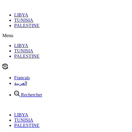
Aller
au
LIBYA
contenu
TUNISIA
PALESTINE
Menu
LIBYA
TUNISIA
PALESTINE
Français
العربية
Rechercher
LIBYA
TUNISIA
PALESTINE