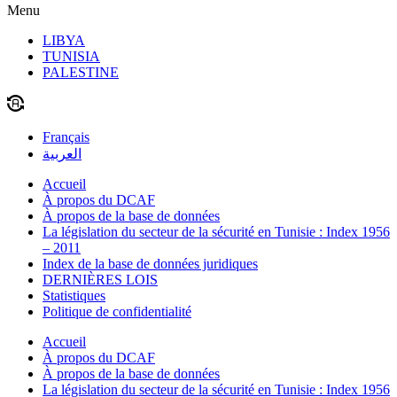
Menu
LIBYA
TUNISIA
PALESTINE
Français
العربية
Accueil
À propos du DCAF
À propos de la base de données
La législation du secteur de la sécurité en Tunisie : Index 1956
– 2011
Index de la base de données juridiques
DERNIÈRES LOIS
Statistiques
Politique de confidentialité
Accueil
À propos du DCAF
À propos de la base de données
La législation du secteur de la sécurité en Tunisie : Index 1956