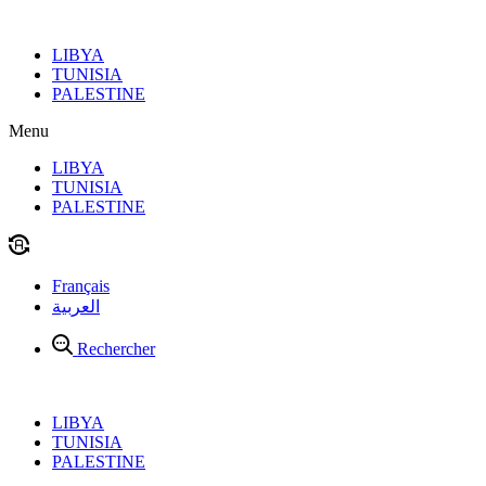
Aller
au
LIBYA
contenu
TUNISIA
PALESTINE
Menu
LIBYA
TUNISIA
PALESTINE
Français
العربية
Rechercher
LIBYA
TUNISIA
PALESTINE