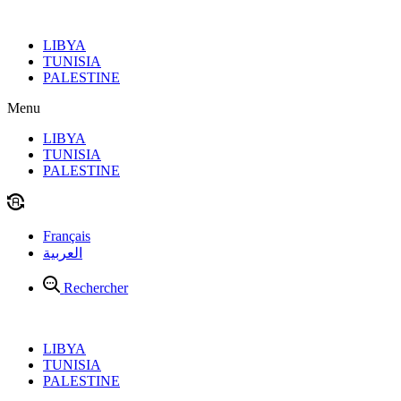
Aller
au
LIBYA
contenu
TUNISIA
PALESTINE
Menu
LIBYA
TUNISIA
PALESTINE
Français
العربية
Rechercher
LIBYA
TUNISIA
PALESTINE