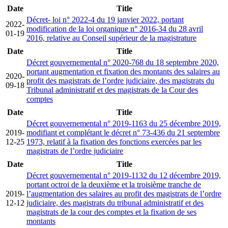
Date
Title
Décret- loi n° 2022-4 du 19 janvier 2022, portant
2022-
modification de la loi organique n° 2016-34 du 28 avril
01-19
2016, relative au Conseil supérieur de la magistrature
Date
Title
Décret gouvernemental n° 2020-768 du 18 septembre 2020,
portant augmentation et fixation des montants des salaires au
2020-
profit des magistrats de l’ordre judiciaire, des magistrats du
09-18
Tribunal administratif et des magistrats de la Cour des
comptes
Date
Title
Décret gouvernemental n° 2019-1163 du 25 décembre 2019,
2019-
modifiant et complétant le décret n° 73-436 du 21 septembre
12-25
1973, relatif à la fixation des fonctions exercées par les
magistrats de l’ordre judiciaire
Date
Title
Décret gouvernemental n° 2019-1132 du 12 décembre 2019,
portant octroi de la deuxième et la troisième tranche de
2019-
l’augmentation des salaires au profit des magistrats de l’ordre
12-12
judiciaire, des magistrats du tribunal administratif et des
magistrats de la cour des comptes et la fixation de ses
montants