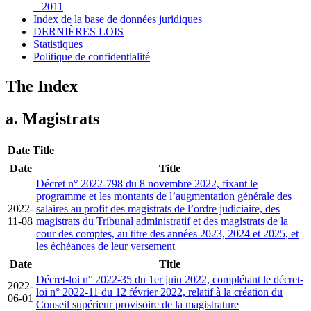
– 2011
Index de la base de données juridiques
DERNIÈRES LOIS
Statistiques
Politique de confidentialité
The Index
a. Magistrats
Date
Title
Date
Title
Décret n° 2022-798 du 8 novembre 2022, fixant le
programme et les montants de l’augmentation générale des
2022-
salaires au profit des magistrats de l’ordre judiciaire, des
11-08
magistrats du Tribunal administratif et des magistrats de la
cour des comptes, au titre des années 2023, 2024 et 2025, et
les échéances de leur versement
Date
Title
Décret-loi n° 2022-35 du 1er juin 2022, complétant le décret-
2022-
loi n° 2022-11 du 12 février 2022, relatif à la création du
06-01
Conseil supérieur provisoire de la magistrature