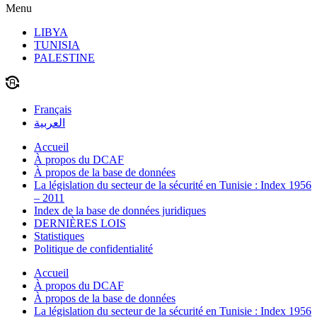
Menu
LIBYA
TUNISIA
PALESTINE
Français
العربية
Accueil
À propos du DCAF
À propos de la base de données
La législation du secteur de la sécurité en Tunisie : Index 1956
– 2011
Index de la base de données juridiques
DERNIÈRES LOIS
Statistiques
Politique de confidentialité
Accueil
À propos du DCAF
À propos de la base de données
La législation du secteur de la sécurité en Tunisie : Index 1956