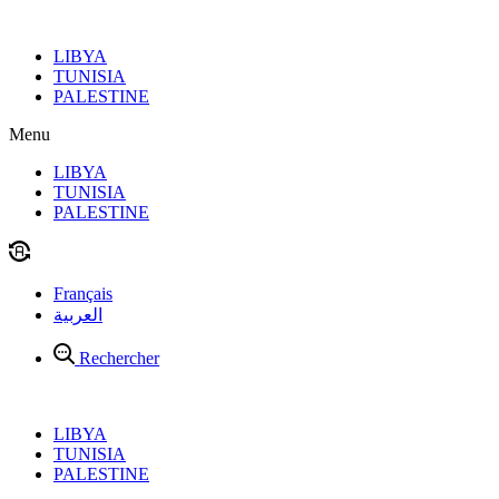
Aller
au
LIBYA
contenu
TUNISIA
PALESTINE
Menu
LIBYA
TUNISIA
PALESTINE
Français
العربية
Rechercher
LIBYA
TUNISIA
PALESTINE