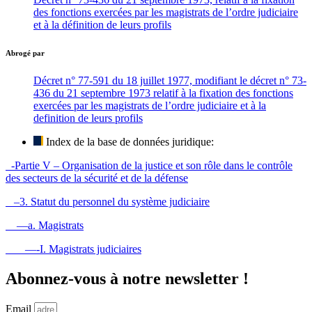
des fonctions exercées par les magistrats de l’ordre judiciaire
et à la définition de leurs profils
Abrogé par
Décret n° 77-591 du 18 juillet 1977, modifiant le décret n° 73-
436 du 21 septembre 1973 relatif à la fixation des fonctions
exercées par les magistrats de l’ordre judiciaire et à la
definition de leurs profils
Index de la base de données juridique:
-Partie V – Organisation de la justice et son rôle dans le contrôle
des secteurs de la sécurité et de la défense
–3. Statut du personnel du système judiciaire
—a. Magistrats
—-I. Magistrats judiciaires
Abonnez-vous à notre newsletter !
Email