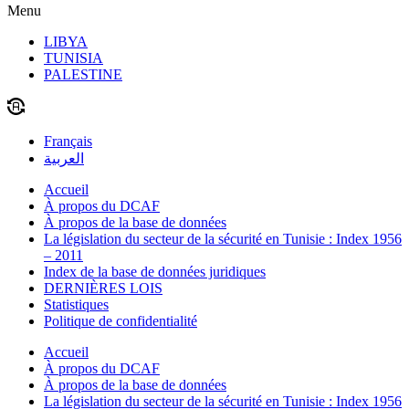
Menu
LIBYA
TUNISIA
PALESTINE
Français
العربية
Accueil
À propos du DCAF
À propos de la base de données
La législation du secteur de la sécurité en Tunisie : Index 1956
– 2011
Index de la base de données juridiques
DERNIÈRES LOIS
Statistiques
Politique de confidentialité
Accueil
À propos du DCAF
À propos de la base de données
La législation du secteur de la sécurité en Tunisie : Index 1956