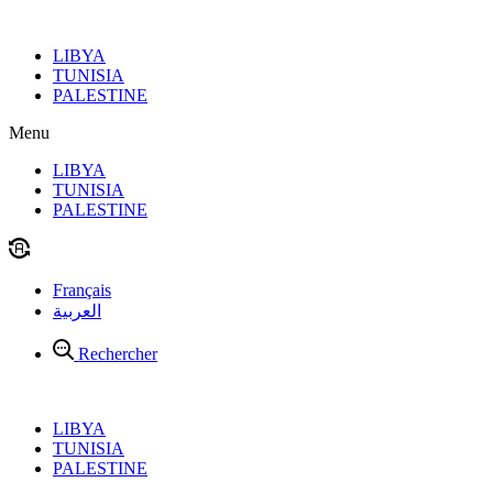
Aller
au
LIBYA
contenu
TUNISIA
PALESTINE
Menu
LIBYA
TUNISIA
PALESTINE
Français
العربية
Rechercher
LIBYA
TUNISIA
PALESTINE