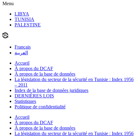
Menu
LIBYA
TUNISIA
PALESTINE
Français
العربية
Accueil
À propos du DCAF
À propos de la base de données
La législation du secteur de la sécurité en Tunisie : Index 1956
– 2011
Index de la base de données juridiques
DERNIÈRES LOIS
Statistiques
Politique de confidentialité
Accueil
À propos du DCAF
À propos de la base de données
La législation du secteur de la sécurité en Tunisie : Index 1956