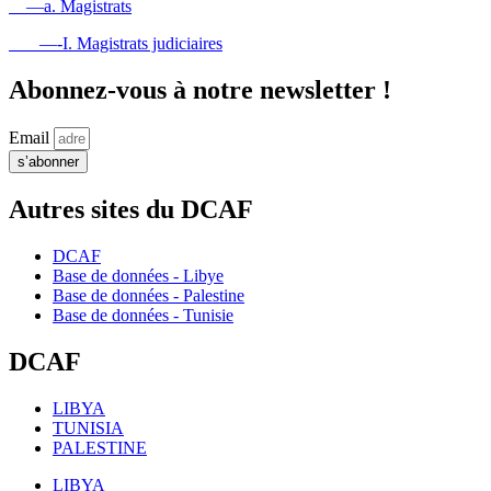
—a. Magistrats
—-I. Magistrats judiciaires
Abonnez-vous à notre newsletter !
Email
s’abonner
Autres sites du DCAF
DCAF
Base de données - Libye
Base de données - Palestine
Base de données - Tunisie
DCAF
LIBYA
TUNISIA
PALESTINE
LIBYA