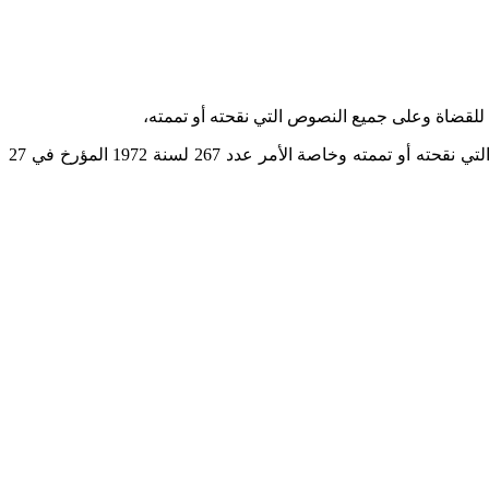
وعلى الأمر عدد 166 لسنة 1971 المؤرخ في 3 ماي 1971 المتعلق بضبط الوظائف التي يمارسها من السلك العدلي وعلى جميع النصوص التي نقحته أو تممته وخاصة الأمر عدد 267 لسنة 1972 المؤرخ في 27