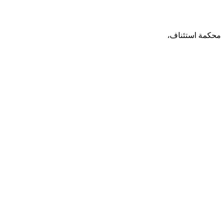
 محكمة استئناف،