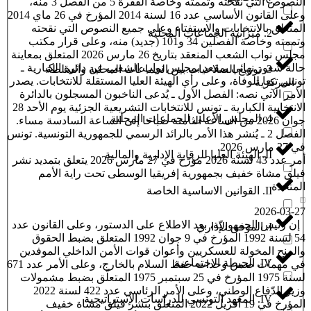
النصوص التي نقحته وتممته وخاصة الفقرة 5 من الفصل 3 منه،
وعلى القانون الأساسي عدد 16 لسنة 2014 المؤرخ في 26 ماي 2014
المتعلق بالانتخابات والاستفتاء وعلى جميع النصوص التي نقحته
2. ميزانية الجماعات المحلية
وتممته وخاصة الفصلين 34 و101 (جديد) منه، وعلى قرار مكتب
مجلس نواب الشعب المنعقد بتاريخ 26 مارس 2026 المتعلق بمعاينة
حالة شغور نهائي بمقعد بمجلس نواب الشعب عن دائرة الكبارية ـ
3. توزيع الصلاحيات بين الجماعات المحلية والسلطة
تونس تبعا للوفاة، وعلى رأي الهيئة العليا المستقلة للانتخابات. يصدر
المركزية
الأمر الآتي نصه: الفصل الأول ـ يُدعى الناخبون المسجلون بالدائرة
الانتخابية الكبارية ـ تونس للانتخابات التشريعية الجزئية يوم الأحد 28
4. المجلس الأعلى للجماعات المحلية
جوان 2026 من الساعة الثامنة صباحا إلى الساعة السادسة مساء.
الفصل 2 ـ يُنشر هذا الأمر بالرائد الرسمي للجمهورية التونسية. تونس
في 27 مارس 2026.
II. الهيئة العليا للرقابة الإدارية والمالية
أمر عدد 43 لسنة 2026 مؤرّخ في 27 مارس 2026 يتعلق بتمديد نشر
فيلق مشاة خفيف بجمهورية إفريقيا الوسطى تحت راية الأمم
المتحدة
II. القوانين الاساسية الخاصة
2026-03-27
إن رئيس الجمهوريّة، بعد الاطلاع على الدستور، وعلى القانون عدد
I. الموفق الإداري
54 لسنة 1992 المؤرخ في 9 جوان 1992 المتعلق بضبط الحقوق
والمنح المخولة للعسكريين وأعوان قوات الأمن الداخلي الموفدين
IV. الحيطة الاجتماعية
في مهمات ضمن وحدات حفظ السلام بالخارج، وعلى الأمر عدد 671
لسنة 1975 المؤرخ في 25 سبتمبر 1975 المتعلّق بضبط مشمولات
وزير الدّفاع الوطني، وعلى الأمر الرئاسي عدد 422 لسنة 2022
IV. المعهد التونسي للدراسات الإستراتيجية
المؤرخ في 19 أفريل 2022 المتعلّق بنشر فيلق مشاة خفيف