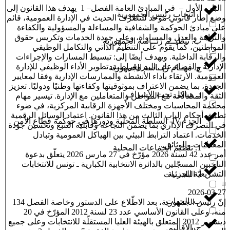
الباب الأول – في المبادئ العامة الفصل– 1 يهدف هذا القانون إلى
أ. انتخاب رئيس الجمهورية
وضع إطار قانوني موحد للتصرف الحديث في الإدارة العمومية، قائم
على مبادئ الحوكمة والشفافية والمساءلة والمسؤولية والكفاءة
والنزاهة والعدل والمساواة، وعلى جودة الخدمات وتكريس حقوق
ب. تنظيــم رئــاسة الجمهورية
المواطنين، كما يقوم على التنظيم الذاتي والتكامل الوظيفي
والرقابة الداخلية. ويهدف أيضًا إلى: تبسيط المسارات والإجراءات
الإدارية والقضاء على البيروقراطية. تطوير الأداء الوظيفي للإدارة
ج. مهــام رئــاسة الجمهورية
العمومية. الارتقاء بأداء الأنشطة والممارسات الإدارية وفقا لمعايير
الجودة، بما يضمن الاعتراف بموثوقيتها وكفاءتها وطنيًا ودوليًا. تعزيز
د. هياكل تحت الإشراف
الثقة والمصالحة مع المواطن والمتعاملين مع الإدارة. تيسير مهام
محكمة المحاسبات ومختلف الأجهزة الرقابية المركزية، في ضوء
تطبيق أحكام الباب الثالث من هذا القانون. اعتماد الوسائل الرقمية
الجزء IV- السلطة المحلية ودورها في حوكمة قطاع الأمن
في التصرف الإداري بما يضمن النجاعة وقابلية التتبع وتحسين جودة
الخدمات. اعتماد الترابط البيئي بين الهياكل العمومية وتبادل
المعطيات والوثائق...
1. تنظيم الجماعات المحلية
أمر عدد 42 لسنة 2026 مؤرّخ في 27 مارس 2026 يتعلّق بدعوة
الناخبين المسجّلين بالدائرة الانتخابية الكبارية ـ تونس للانتخابات
التشريعيّة الجزئية
أ. البلديــات
2026-03-27
ب. الجهات
إنّ رئيس الجمهورية، بعد الاطّلاع على الدستور وخاصة الفصل 134
منه، وعلى القانون الأساسي عدد 23 لسنة 2012 المؤرّخ في 20
ديسمبر 2012 المتعلق بالهيئة العليا المستقلّة للانتخابات وعلى جميع
ج. الأقاليم