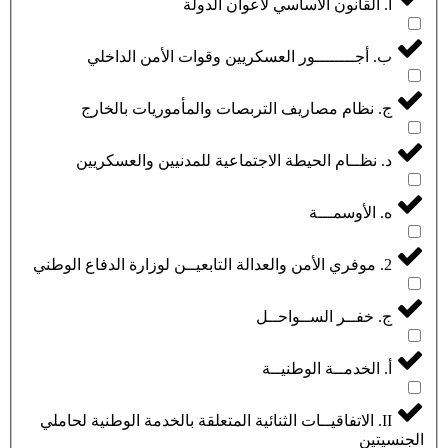
أ. القانون الأساسي لأعوان الدولة
ب. أجــــــــور العسكريين وقوات الأمن الداخلي
ج. نظام مصاريف التربصات والمأموريات بالخارج
د. نظــام الحيطة الاجتماعية للمدنيين والعسكريين
ه. الأوسمـــة
2. موفري الأمن والعدالة التابعيــن لوزارة الدفاع الوطني
ج. خفــر الســواحــل
أ. الخدمــة الوطنيــة
II. الاتفاقيــات الثنائية المتعلقة بالخدمة الوطنية لحاملي
الجنسيتين