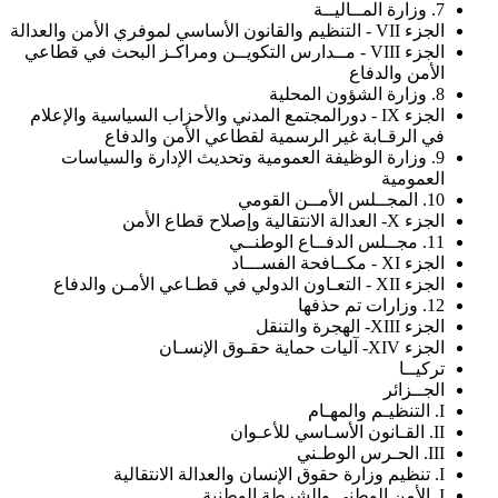
7. وزارة المــاليــة
الجزء VII - التنظيم والقانون الأساسي لموفري الأمن والعدالة
الجزء VIII - مــدارس التكويــن ومراكـز البحث في قطاعي
الأمن والدفاع
8. وزارة الشؤون المحلية
الجزء IX - دورالمجتمع المدني والأحزاب السياسية والإعلام
في الرقـابة غير الرسمية لقطاعي الأمن والدفاع
9. وزارة الوظيفة العمومية وتحديث الإدارة والسياسات
العمومية
10. المجــلس الأمــن القومي
الجزء X- العدالة الانتقالية وإصلاح قطاع الأمن
11. مجــلس الدفــاع الوطنــي
الجزء XI - مكــافحة الفســـاد
الجزء XII - التعـاون الدولي في قطـاعي الأمـن والدفاع
12. وزارات تم حذفها
الجزء XIII- الهجرة والتنقل
الجزء XIV- آليات حماية حقـوق الإنسـان
تركيــا
الجــزائر
I. التنظيـم والمهـام
II. القـانون الأسـاسي للأعـوان
III. الحـرس الوطـني
I. تنظيم وزارة حقوق الإنسان والعدالة الانتقالية
I. الأمن الوطني والشرطة الوطنية