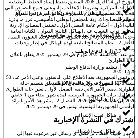
المؤرخ في 24 أفريل 2006 المتعلق بضبط إسناد الخطط الوظيفية
بالإدارات المركزية وشروط الإعفاء منها، وعلى جميع النصوص التي
X. مجلس النظراء للمساواة وتكافؤ الفرص بين المرأة
نقحته وتممته، وعلى القرار المؤرخ في 6 نوفمبر 2012 المتعلق
والرجل
بتنظيم المصالح الإدارية للمجلس الوطني التأسيسي. قرر ما يأتي:
الباب الأول – أحكام عامة الفصل الأول ـ تشتمل المصالح الإدارية
لمجلس نواب الشعب على الهياكل التالية: الديوان، الكتابة العامة
IX.الهيئة العامة لمتابعة البرامج العمومية
وحدة الشؤون الإدارية وحدة الشؤون المالية وحدة الشؤون الفنية.
الفصل 2 ـ تنظم المصالح التابعة لهذه الهياكل في إطار وحدات
ومكاتب، و...
3. وزارة الدفاع الوطنــي
أمر عدد 485 لسنة 2025 مؤرخ في 29 ديسمبر 2025 يتعلق بإعلان
حالة الطوارئ
أ. تنظيم وزارة الدفاع الوطني
2025-12-29
إن رئيس الجمهورية، بعد الاطلاع على الدستور، وعلى الأمر عدد 50
ب. مشمولات وزارة الدفاع الوطني
لسنة 1978 المؤرخ في 26 جانفي 1978 المتعلق بتنظيم حالة
الطوارئ، يصدر الأمر الآتي نصه: الفصل الأول ـ تعلن حالة الطوارئ
في كامل تراب الجمهورية التونسية لمدة شهر ابتداء من 1 جانفي
4. وزارة الداخلية
2026 إلى غاية 30 جانفي 2026. الفصـل 2 ـ ينشر هذا الأمر بالرائد
الرسمي للجمهورية التونسية. تونس في 29 ديسمبر 2025.
د. هياكل تحت الإشراف
اشترك في النشرة الإخبارية
ج. هياكل تحت الإشراف
الأخبار الجيدة فقط ، لن تصل أي رسائل غير مرغوب فيها إلى