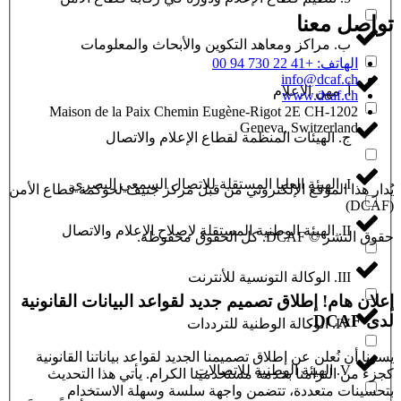
تواصل معنا
ب. مراكز ومعاهد التكوين والأبحاث والمعلومات
الهاتف: +41 22 730 94 00
info@dcaf.ch
أ. مهن الإعلام
www.dcaf.ch
Maison de la Paix Chemin Eugène-Rigot 2E CH-1202
Geneva, Switzerland
ج. الهيئات المنظمة لقطاع الإعلام والاتصال
I. الهيئة العليا المستقلة للاتصال السمعي البصري
يُدار هذا الموقع الإلكتروني من قبل مركز جنيف لحوكمة قطاع الأمن
(DCAF)
II. الهيئة الوطنية المستقلة لإصلاح الإعلام والاتصال
حقوق النشر © DCAF. كل الحقوق محفوظة.
III. الوكالة التونسية للأنترنت
إعلان هام!
إطلاق تصميم جديد لقواعد البيانات القانونية
لدى DCAF.
IV. الوكالة الوطنية للترددات
يسرنا أن نُعلن عن إطلاق تصميمنا الجديد لقواعد بياناتنا القانونية
V. الهيئة الوطنية للاتصالات
كجزء من التزامنا بخدمة مستخدمينا الكرام. يأتي هذا التحديث
بتحسينات متعددة، تتضمن واجهة سلسة وسهلة الاستخدام