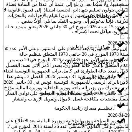
III. التأجير
مستحقيها، ولا سيما بعد أن بلغ إلى علمنا أن عددًا من السادة قضاة
النّواحي يتولّون تسليم شهادات الجنسية استنادًا إلى فصول قانونية لا
تندرج ضمن نطاق اختصاصهم أو دون القيام بالإجراءات والتحرّيات
2. رئاسة الحكومة
اللازمة، فإننا ندعوكم إلى وجوب التقيّد بما يلي: أوّلاً: يقتص...
أمر عدد 15 لسنة 2026 مؤرخ في 30 جانفي 2026 يتعلق بتمديد حالة
د. هياكل تحت الإشراف
الطوارئ
2026-01-30
II. مركز التوثيق الوطني
إن رئيس الجمهورية، بعد الاطلاع على الدستور، وعلى الأمر عدد 50
لسنة 1978 المؤرخ في 26 جانفي 1978 المتعلق بتنظيم حالة
الطوارئ، وعلى الأمر عدد 485 لسنة 2025 المؤرخ في 29 ديسمبر
IV. وكالة تونس إفريقيا للأنباء
2025 المتعلق بإعلان حالة الطوارئ. يصدر الأمر الآتي نصه: الفصـل
الأول ـ تمدد حالة الطوارئ في كامل تراب الجمهورية التونسية ابتداء
من 31 جانفي 2026 إلى غاية 31 ديسمبر 2026. الفصل 2 ـ ينشر هذا
I. الأرشيف الوطني
الأمر بالرائد الرسمي للجمهورية التونسية. تونس في 30 جانفي 2026
قرار مشترك من وزير السياحة ووزير الداخلية ووزيرة المالية مؤرّخ
III. المطبعة الرسمية للجمهورية التونسية
في 29 جانفي 2026 يتعلّق بضبط النظام المنطبق على نوادي القمار
لتنفيذ مقتضيات مكافحة غسل الأموال وتمويل الإرهاب وانتشار
التسلح
أ. تنظيــم مصالح رئاسة الحكومة
2026-01-29
إنّ وزير السياحة ووزير الداخلية ووزيرة المالية، بعد الاطّلاع على
ب. مهــام رئيس الحكومة
الدّستور، وعلى القانون الأساسي عدد 26 لسنة 2015 المؤرخ في 7
أوت 2015 المتعلق بمكافحة الإرهاب ومنع غسل الأموال كما تمّ