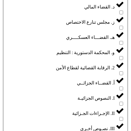
د. القضاء المالي
ز. مجلس تنارع الاختصاص
هـ. القضـــاء العسكــــري
و. المحكمة الدستورية : التنظيم
2. الرقابة القضائية لقطاع الأمن
أ. القضــاء الجزائــي
I. النصوص الجزائيـة
II. الإجـراءات الجـزائية
III. نصـوص أخـرى