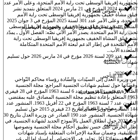
بجمهورية إفريقيا الوسطى تحت راية الأمم المتحدة، وعلى الأمر عدد
167 لسنة 2024 المؤرخ في 21 مارس 2024 المتعلّق بتمديد نشر
V. نصوص متفرقة
فيلق مشاة خفيف بجمهورية إفريقيا الوسطى تحت راية الأمم
المتحدة، وعلى الأمر عدد 301 لسنة 2025 المؤرخ في 3 جوان 2025
المتعلّق بتمديد نشر فيلق مشاة خفيف بجمهورية إفريقيا الوسطى
III. الهيئة العليا لحقوق الإنسان والحريات الأساسية
تحت راية الأمم المتحدة. يصدر الأمر الآتي نصّه: الفصل الأول ـ يمدّد
نشر فيلق المشاة الخفيف بجمهورية إفريقيا الوسطى تحت راية
e
الأمم المتحدة في إطار الدعم لبعثة الأمم المتحدة المتكاملة
المتعددة الأب...
منشور عدد 209 لسنة 2026 مؤرخ في 24 مارس 2026 حول تسليم
I. التنظيم
شهادات الجنسية
2026-03-24
III. التأجير
من وزيرة العدل إلى السيّدات والسّادة رؤساء محاکم النّواحي
وقضاتها حول تسليم شهادات الجنسية المراجع: مجلة الجنسية
الصّادرة بمقتضى المرسوم عدد 6 لسنة 1963 المؤرخ في 28 فيفري
IV. الحيطة الاجتماعية
1963 المتعلق بإعادة تنظيم مجلة الجنسية المصادق عليه بمقتضى
القانون عدد 7 لسنة 1963 المؤرخ في 22 أفريل 1963. المنشور عدد
II. مصلحـة المخـابرات
144 الصادر عن وزير العدل بتاريخ 23 فيفري 2015 حول تسليم
شهادة الجنسية. المنشور عدد 190 الصادر عن وزيرة العدل بتاريخ 30
أوت 2023 حول انطلاق العمل بالأنموذج الجديد لشهادة الجنسية. في
I. التنظيم
إطار الحرص على حسن تطبيق أحكام مجلة الجنسية ونصوصها
التطبيقية، وضمان سلامة الإجراءات المتعلقة بإسناد شهادات
الجنسية، وتفاديًا لكل تجاوز في الاختصاص أو إسنادٍ لها إلى غير