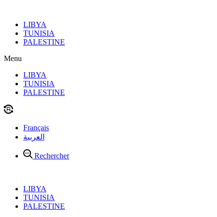
Aller
au
LIBYA
contenu
TUNISIA
PALESTINE
Menu
LIBYA
TUNISIA
PALESTINE
Français
العربية
Rechercher
LIBYA
TUNISIA
PALESTINE