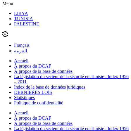
Menu
LIBYA
TUNISIA
PALESTINE
Français
العربية
Accueil
À propos du DCAF
À propos de la base de données
La législation du secteur de la sécurité en Tunisie : Index 1956
– 2011
Index de la base de données juridiques
DERNIÈRES LOIS
Statistiques
Politique de confidentialité
Accueil
À propos du DCAF
À propos de la base de données
La législation du secteur de la sécurité en Tunisie : Index 1956