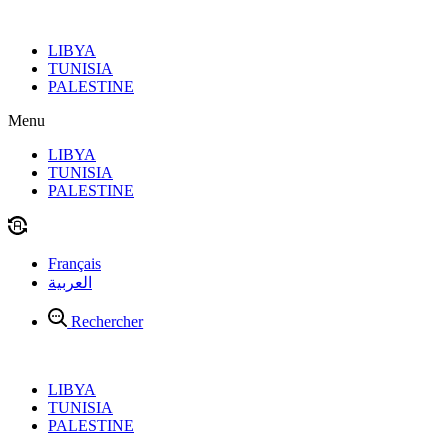
Aller
au
LIBYA
contenu
TUNISIA
PALESTINE
Menu
LIBYA
TUNISIA
PALESTINE
Français
العربية
Rechercher
LIBYA
TUNISIA
PALESTINE