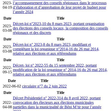
2023-
l’accompagnement des conseils régionaux dans le processus
04-19
d’élaboration et d’approbation de leur projet de budget pour
l’année 2024
Date
Title
Décret-loi n°2023-10 du 8 mars 2023, portant organisation
2023-
des élections des conseils locaux, la composition des conseils
03-08
régionaux et des discrets
Date
Title
Décret-loi n° 2023-8 du 8 mars 2023, modifiant et
2023-
complétant la loi organique n°2014-16 du 26 mai 2014,
03-08
relative aux élections et aux référendums
Date
Title
Décret- loi n° 2022-55 du 15 septembre 2022, portant
2022-
modification de la loi organique n° 2014-16 du 26 mai 2014,
09-15
relative aux élections et aux référendums
Date
Title
2022-06-02
circulaire n°7 du 2 juin 2022
Date
Title
Décret Présidentiel n° 2022-314 du 8 avril 2022, portant
2022-
convocation des électeurs aux élections municipales
04-08
partielles dans la municipalité de Béni M’tir pour l’année