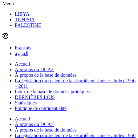
Menu
LIBYA
TUNISIA
PALESTINE
Français
العربية
Accueil
À propos du DCAF
À propos de la base de données
La législation du secteur de la sécurité en Tunisie : Index 1956
– 2011
Index de la base de données juridiques
DERNIÈRES LOIS
Statistiques
Politique de confidentialité
Accueil
À propos du DCAF
À propos de la base de données
La législation du secteur de la sécurité en Tunisie : Index 1956