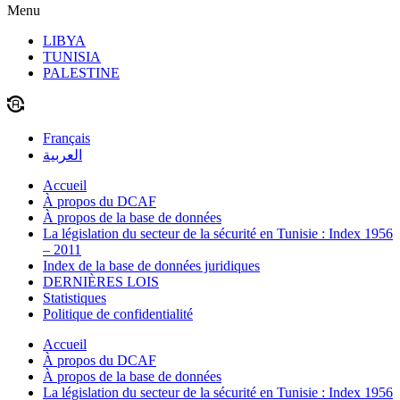
Menu
LIBYA
TUNISIA
PALESTINE
Français
العربية
Accueil
À propos du DCAF
À propos de la base de données
La législation du secteur de la sécurité en Tunisie : Index 1956
– 2011
Index de la base de données juridiques
DERNIÈRES LOIS
Statistiques
Politique de confidentialité
Accueil
À propos du DCAF
À propos de la base de données
La législation du secteur de la sécurité en Tunisie : Index 1956