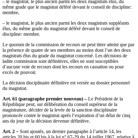
– le magistrat, le plus ancien parmi les deux magistrats élus, du
même grade que le magistrat déféré devant le conseil de discipline:
membre,
– le magistrat, le plus ancien parmi les deux magistrats suppléants
élus, du même grade du magistrat déféré devant le conseil de
discipline: membre.
Le quorum de la commission de recours ne peut titrer atteint que par
la présence de quatre de ses membres au moins dont l’un des deux
magistrats élus du grade du magistrat concerné. Les décisions de
ladite commission sont définitives, elles ne sont susceptibles
d’aucune voie de recours dont les recours en cassation ou pour
excès de pouvoir.
La décision disciplinaire définitive est versée au dossier personnel
du magistrat.
Art. 61 (paragraphe premier nouveau) –
Le Président de la
République peut, sur délibération du conseil supérieur de la
magistrature, décider de la levée de la sanction disciplinaire
prononcée contre le magistrat après l’expiration d’un délai de cinq
ans du jour de la décision devenue définitive.
Art. 2
–
Sont ajoutés, un dernier paragraphe à l’article 14, les
articles 20 bis et 60 bis à la loi n° 67-29 du 14 juillet 1967, relative à