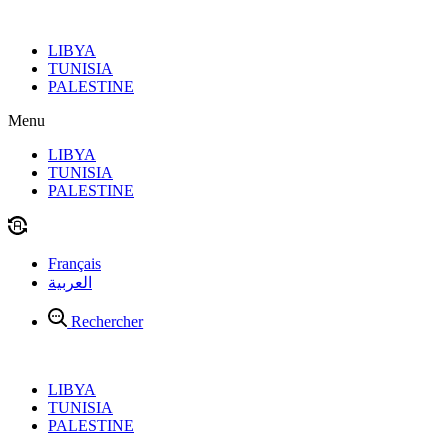
Aller
au
LIBYA
contenu
TUNISIA
PALESTINE
Menu
LIBYA
TUNISIA
PALESTINE
Français
العربية
Rechercher
LIBYA
TUNISIA
PALESTINE