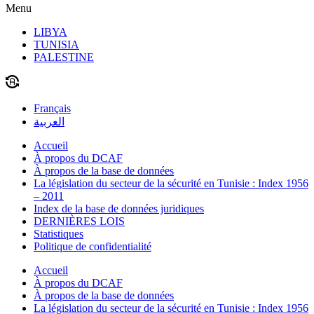
Menu
LIBYA
TUNISIA
PALESTINE
Français
العربية
Accueil
À propos du DCAF
À propos de la base de données
La législation du secteur de la sécurité en Tunisie : Index 1956
– 2011
Index de la base de données juridiques
DERNIÈRES LOIS
Statistiques
Politique de confidentialité
Accueil
À propos du DCAF
À propos de la base de données
La législation du secteur de la sécurité en Tunisie : Index 1956