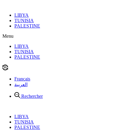
Aller
au
LIBYA
contenu
TUNISIA
PALESTINE
Menu
LIBYA
TUNISIA
PALESTINE
Français
العربية
Rechercher
LIBYA
TUNISIA
PALESTINE