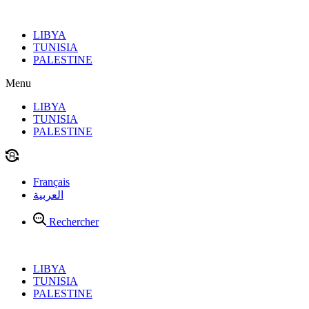
Aller
au
LIBYA
contenu
TUNISIA
PALESTINE
Menu
LIBYA
TUNISIA
PALESTINE
Français
العربية
Rechercher
LIBYA
TUNISIA
PALESTINE