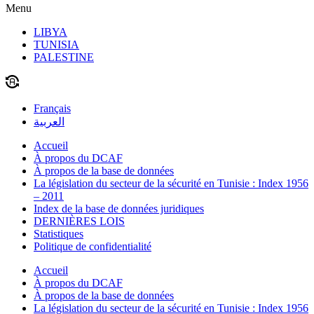
Menu
LIBYA
TUNISIA
PALESTINE
Français
العربية
Accueil
À propos du DCAF
À propos de la base de données
La législation du secteur de la sécurité en Tunisie : Index 1956
– 2011
Index de la base de données juridiques
DERNIÈRES LOIS
Statistiques
Politique de confidentialité
Accueil
À propos du DCAF
À propos de la base de données
La législation du secteur de la sécurité en Tunisie : Index 1956