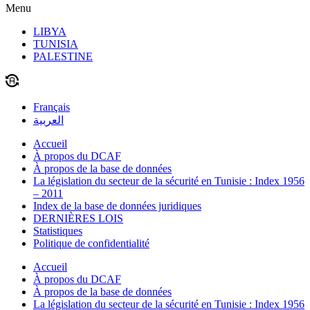
Menu
LIBYA
TUNISIA
PALESTINE
Français
العربية
Accueil
À propos du DCAF
À propos de la base de données
La législation du secteur de la sécurité en Tunisie : Index 1956
– 2011
Index de la base de données juridiques
DERNIÈRES LOIS
Statistiques
Politique de confidentialité
Accueil
À propos du DCAF
À propos de la base de données
La législation du secteur de la sécurité en Tunisie : Index 1956