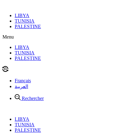
Aller
au
LIBYA
contenu
TUNISIA
PALESTINE
Menu
LIBYA
TUNISIA
PALESTINE
Français
العربية
Rechercher
LIBYA
TUNISIA
PALESTINE