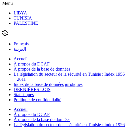
Menu
LIBYA
TUNISIA
PALESTINE
Français
العربية
Accueil
À propos du DCAF
À propos de la base de données
La législation du secteur de la sécurité en Tunisie : Index 1956
– 2011
Index de la base de données juridiques
DERNIÈRES LOIS
Statistiques
Politique de confidentialité
Accueil
À propos du DCAF
À propos de la base de données
La législation du secteur de la sécurité en Tunisie : Index 1956