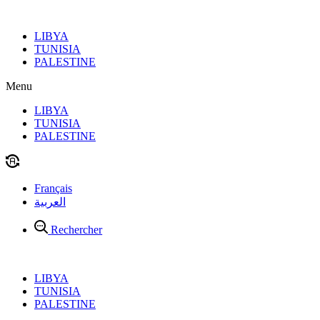
Aller
au
LIBYA
contenu
TUNISIA
PALESTINE
Menu
LIBYA
TUNISIA
PALESTINE
Français
العربية
Rechercher
LIBYA
TUNISIA
PALESTINE