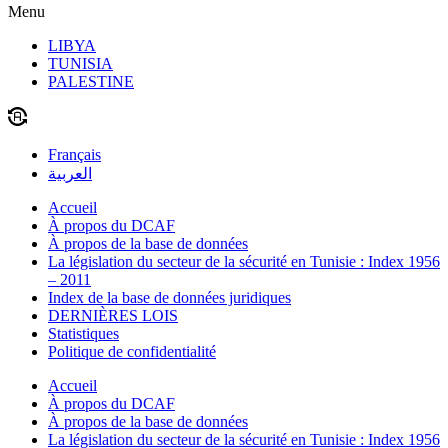
Menu
LIBYA
TUNISIA
PALESTINE
Français
العربية
Accueil
À propos du DCAF
À propos de la base de données
La législation du secteur de la sécurité en Tunisie : Index 1956
– 2011
Index de la base de données juridiques
DERNIÈRES LOIS
Statistiques
Politique de confidentialité
Accueil
À propos du DCAF
À propos de la base de données
La législation du secteur de la sécurité en Tunisie : Index 1956