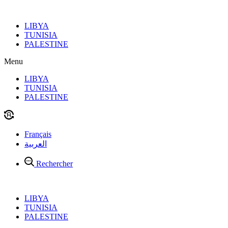
Aller
au
LIBYA
contenu
TUNISIA
PALESTINE
Menu
LIBYA
TUNISIA
PALESTINE
Français
العربية
Rechercher
LIBYA
TUNISIA
PALESTINE