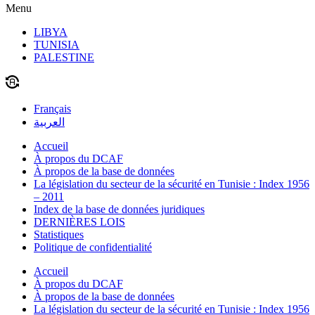
Menu
LIBYA
TUNISIA
PALESTINE
Français
العربية
Accueil
À propos du DCAF
À propos de la base de données
La législation du secteur de la sécurité en Tunisie : Index 1956
– 2011
Index de la base de données juridiques
DERNIÈRES LOIS
Statistiques
Politique de confidentialité
Accueil
À propos du DCAF
À propos de la base de données
La législation du secteur de la sécurité en Tunisie : Index 1956