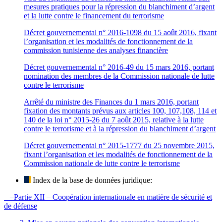
mesures pratiques pour la répression du blanchiment d’argent
et la lutte contre le financement du terrorisme
Décret gouvernemental n° 2016-1098 du 15 août 2016, fixant
l’organisation et les modalités de fonctionnement de la
commission tunisienne des analyses financière
Décret gouvernemental n° 2016-49 du 15 mars 2016, portant
nomination des membres de la Commission nationale de lutte
contre le terrorisme
Arrêté du ministre des Finances du 1 mars 2016, portant
fixation des montants prévus aux articles 100, 107,108, 114 et
140 de la loi n° 2015-26 du 7 août 2015, relative à la lutte
contre le terrorisme et à la répression du blanchiment d’argent
Décret gouvernemental n° 2015-1777 du 25 novembre 2015,
fixant l’organisation et les modalités de fonctionnement de la
Commission nationale de lutte contre le terrorisme
Index de la base de données juridique:
–Partie XII – Coopération internationale en matière de sécurité et
de défense