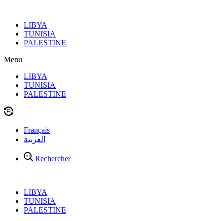
Aller
au
LIBYA
contenu
TUNISIA
PALESTINE
Menu
LIBYA
TUNISIA
PALESTINE
Français
العربية
Rechercher
LIBYA
TUNISIA
PALESTINE