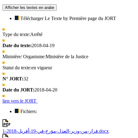
Afficher les textes en arabe
Télécharger Le Texte by Première page du JORT
Type du texte:
Arrêté
Date du texte:
2018-04-19
Ministère/ Organisme:
Ministère de la Justice
Statut du texte:
en vigueur
N° JORT:
32
Date du JORT:
2018-04-20
lien vers le JORT
Fichiers:
قرار-من-وزير-العدل-مؤرخ-في-19-أفريل-2018-1.docx