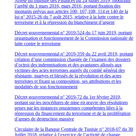
Arrêté du ministre des Finances du 24 juillet 2019, modifiant
l’arrêté du 1 mars 2016, mars 2016, portant fixation des
montants prévus aux articles 100, 107,108, 114 et 140 de la
loi n° 2015-26 du 7 août 2015, relative à la lutte contre le
terrorisme et à la répression du blanchiment d’argent
Décret gouvernemental n° 2019-524 du 17 juin 2019, portant
organisation et fonctionnement de la Commission nationale de
lutte contre le terrorisme
Décret gouvernemental n° 2019-359 du 22 avril 2019, portant
création d’une commission chargée de l’examen des dossiers
d’octroi des indemnisations et des avantages alloués aux
victimes des actes terroristes auprès du comité général des
résistants, martyrs et blessés de la révolution et des actes
terroristes et fixant sa composition, ses attributions et les
modalités de son fonctionnement
Décret gouvernemental n° 2019-72 du 1er février 2019,
portant sur les procédures de mise en œuvre des résolutions
prises par les instances onusiennes compétentes liées à la
répression du financement du terrorisme et de la prolifération
d’armes de destruction massive
Circulaire de la Banque Centrale de Tunisie n° 2018-07 du 30
Juillet 2018, relative à l’exercice de l’activité de change