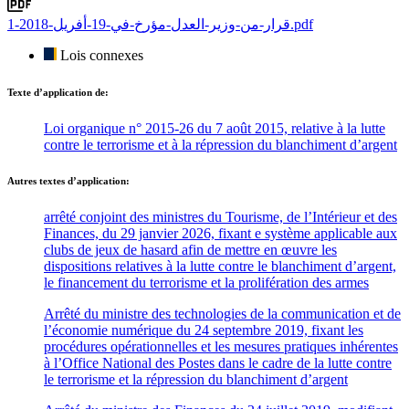
قرار-من-وزير-العدل-مؤرخ-في-19-أفريل-2018-1.pdf
Lois connexes
Texte d’application de:
Loi organique n° 2015-26 du 7 août 2015, relative à la lutte
contre le terrorisme et à la répression du blanchiment d’argent
Autres textes d’application:
arrêté conjoint des ministres du Tourisme, de l’Intérieur et des
Finances, du 29 janvier 2026, fixant e système applicable aux
clubs de jeux de hasard afin de mettre en œuvre les
dispositions relatives à la lutte contre le blanchiment d’argent,
le financement du terrorisme et la prolifération des armes
Arrêté du ministre des technologies de la communication et de
l’économie numérique du 24 septembre 2019, fixant les
procédures opérationnelles et les mesures pratiques inhérentes
à l’Office National des Postes dans le cadre de la lutte contre
le terrorisme et la répression du blanchiment d’argent