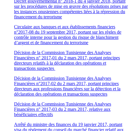
Décret gouvernemental n° 2018-1 du 4 janvier 2018, portant
sur les procédures de mise en œuvre des résolutions prises par
les instances onusiennes compétentes liées à la répression du
financement du terrorisme
Circulaire aux banques et aux établissements financiers
n°2017-08 du 19 septembre 2017, portant sur les règles de
contrôle interne pour la gestion du risque de blanchiment
d’argent et de financement du terrorisme
Décision de la Commission Tunisienne des Analyses
Financières n° 2017-01 du 2 mars 2017, portant principes
directeurs relatifs à la déclaration des opérations et
transactions suspectes
Décision de la Commission Tunisienne des Analyses
Financières n°2017-02 du 2 mars 2017, portant principes
directeurs aux professions financières sur la détection et la
déclaration des opérations et transactions suspectes
Décision de la Commission Tunisienne des Analyses
Financières n° 2017-03 du 2 mars 2017, relative aux
bénéficiaires effectifs
Arrêté du ministre des finances du 19 janvier 2017, portant
visa du règlement du conseil du marché financier relatif aux