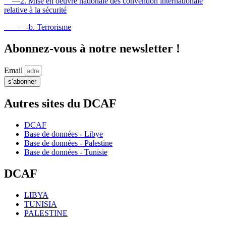
—2. Mise en oeuvre nationale des convention internationale
relative à la sécurité
—-b. Terrorisme
Abonnez-vous à notre newsletter !
Email
s’abonner
Autres sites du DCAF
DCAF
Base de données - Libye
Base de données - Palestine
Base de données - Tunisie
DCAF
LIBYA
TUNISIA
PALESTINE