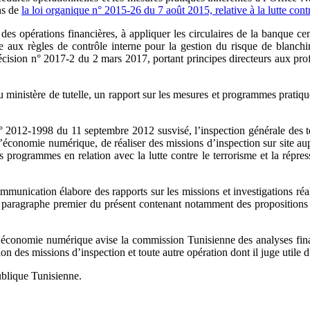
ns de
la loi organique n° 2015-26 du 7 août 2015, relative à la lutte cont
des opérations financières, à appliquer les circulaires de la banque cen
aux règles de contrôle interne pour la gestion du risque de blanchim
ision n° 2017-2 du 2 mars 2017, portant principes directeurs aux profes
ministère de tutelle, un rapport sur les mesures et programmes pratiques 
 n° 2012-1998 du 11 septembre 2012 susvisé, l’inspection générale des 
’économie numérique, de réaliser des missions d’inspection sur site aup
s programmes en relation avec la lutte contre le terrorisme et la répres
ommunication élabore des rapports sur les missions et investigations réa
aragraphe premier du présent contenant notamment des propositions sur l
’économie numérique avise la commission Tunisienne des analyses finan
on des missions d’inspection et toute autre opération dont il juge utile 
ublique Tunisienne.