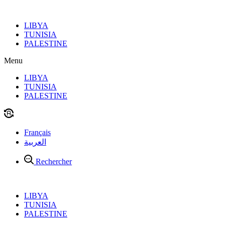
Aller
au
LIBYA
contenu
TUNISIA
PALESTINE
Menu
LIBYA
TUNISIA
PALESTINE
Français
العربية
Rechercher
LIBYA
TUNISIA
PALESTINE