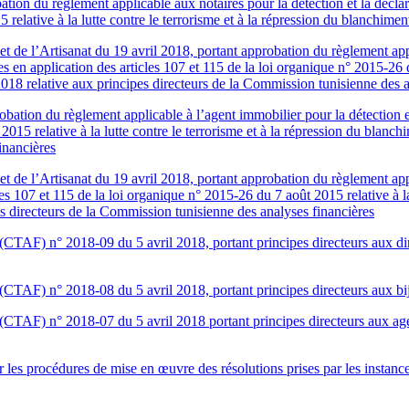
ation du règlement applicable aux notaires pour la détection et la déclar
 relative à la lutte contre le terrorisme et à la répression du blanchimen
e et de l’Artisanat du 19 avril 2018, portant approbation du règlement 
es en application des articles 107 et 115 de la loi organique n° 2015-26 du
2018 relative aux principes directeurs de la Commission tunisienne des a
ation du règlement applicable à l’agent immobilier pour la détection et 
2015 relative à la lutte contre le terrorisme et à la répression du blanch
inancières
et de l’Artisanat du 19 avril 2018, portant approbation du règlement app
les 107 et 115 de la loi organique n° 2015-26 du 7 août 2015 relative à la
es directeurs de la Commission tunisienne des analyses financières
CTAF) n° 2018-09 du 5 avril 2018, portant principes directeurs aux direc
TAF) n° 2018-08 du 5 avril 2018, portant principes directeurs aux bijou
CTAF) n° 2018-07 du 5 avril 2018 portant principes directeurs aux agent
 les procédures de mise en œuvre des résolutions prises par les instanc