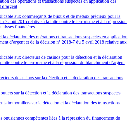
ation des opérations et transactions suspectes en application des
t d’argent
applicable aux commerçants de bijoux et de métaux précieux pour la
 7 août 2015 relative à la lutte contre le terrorisme et à la répression
nalyses financières
la déclaration des opérations et transactions suspectes en application
iment d’argent et de la décision n° 2018-7 du 5 avril 2018 relative aux
licable aux directeurs de casinos pour la détection et la déclaration
 lutte contre le terrorisme et à la répression du blanchiment d’argent
teurs de casinos sur la détection et la déclaration des transactions
tiers sur la détection et la déclaration des transactions suspectes
s immomiliers sur la détection et la déclaration des transactions
es onusiennes compétentes liées à la répression du financement du