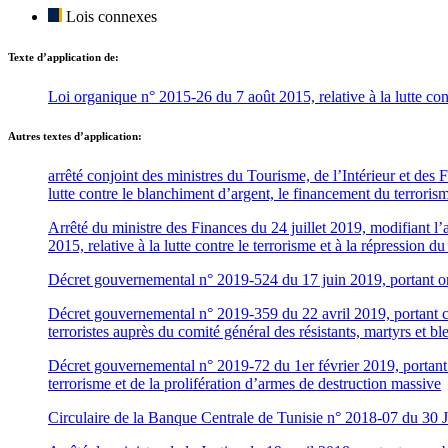
Lois connexes
Texte d’application de:
Loi organique n° 2015-26 du 7 août 2015, relative à la lutte con
Autres textes d’application:
arrêté conjoint des ministres du Tourisme, de l’Intérieur et des 
lutte contre le blanchiment d’argent, le financement du terrorism
Arrêté du ministre des Finances du 24 juillet 2019, modifiant l
2015, relative à la lutte contre le terrorisme et à la répression 
Décret gouvernemental n° 2019-524 du 17 juin 2019, portant org
Décret gouvernemental n° 2019-359 du 22 avril 2019, portant cr
terroristes auprès du comité général des résistants, martyrs et bl
Décret gouvernemental n° 2019-72 du 1er février 2019, portant 
terrorisme et de la prolifération d’armes de destruction massive
Circulaire de la Banque Centrale de Tunisie n° 2018-07 du 30 Ju