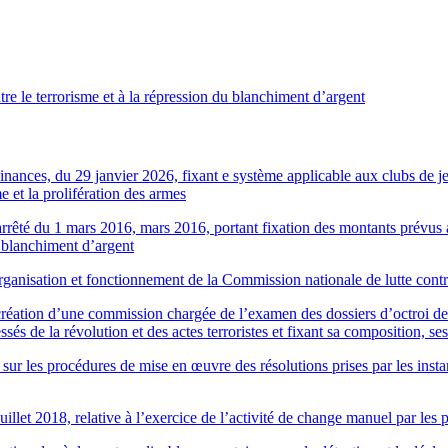
tre le terrorisme et à la répression du blanchiment d’argent
Finances, du 29 janvier 2026, fixant e système applicable aux clubs de je
e et la prolifération des armes
’arrêté du 1 mars 2016, mars 2016, portant fixation des montants prévus 
du blanchiment d’argent
anisation et fonctionnement de la Commission nationale de lutte contre
éation d’une commission chargée de l’examen des dossiers d’octroi des
essés de la révolution et des actes terroristes et fixant sa composition, s
sur les procédures de mise en œuvre des résolutions prises par les inst
illet 2018, relative à l’exercice de l’activité de change manuel par le