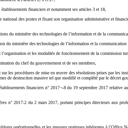
 établissements financiers et notamment ses articles 3 et 18,
e national des postes et fixant son organisation administrative et financ
tions du ministère des technologies de l’information et de la communica
on du ministère des technologies de l’information et la communication 
l’organisation et les modalités de fonctionnement de la commission tuni
omination du chef du gouvernement et de ses membres,
ur les procédures de mise en œuvre des résolutions prises par les ins
 armes de destruction massive tel que modifié et complété par le décret
établissements financiers n° 2017¬-8 du 19 septembre 2017 relative au
es n° 2017-2 du 2 mars 2017, portant principes directeurs aux profess
cédures opérationnelles et les mesures pratiques inhérentes à l’Office Na