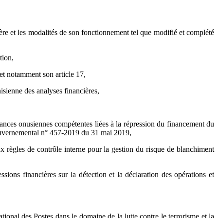
ière et les modalités de son fonctionnement tel que modifié et complété
tion,
et notamment son article 17,
sienne des analyses financières,
tances onusiennes compétentes liées à la répression du financement du
 gouvernemental n° 457-2019 du 31 mai 2019,
x règles de contrôle interne pour la gestion du risque de blanchiment
ions financières sur la détection et la déclaration des opérations et
tional des Postes dans le domaine de la lutte contre le terrorisme et la