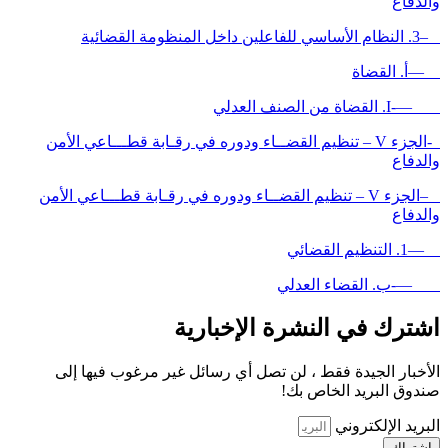
والدفاع
–3. النظام الأساسي للفاعلين داخل المنظومة القضائية
—أ. القضاة
—-I. القضاة من الصنف العدلي
-الجزء V – تنظيم القضــاء ودوره في رقـابة قطـــاعي الأمن
والدفاع
–الجزء V – تنظيم القضــاء ودوره في رقـابة قطـــاعي الأمن
والدفاع
—1. التنظيم القضائي
—-ب. القضاء العدلي
اشترك في النشرة الإخبارية
الأخبار الجيدة فقط ، لن تصل أي رسائل غير مرغوب فيها إلى
صندوق البريد الخاص بك!
البريد الإلكتروني
اشتراك