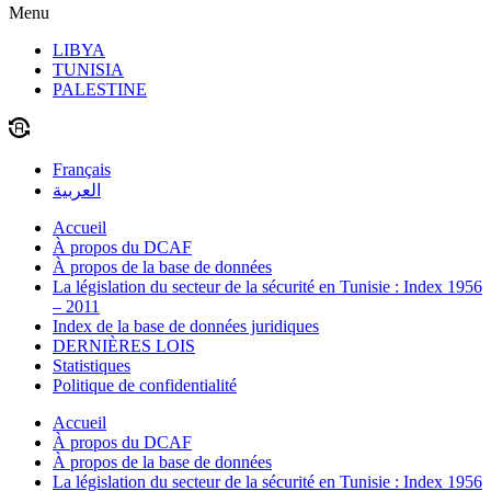
Menu
LIBYA
TUNISIA
PALESTINE
Français
العربية
Accueil
À propos du DCAF
À propos de la base de données
La législation du secteur de la sécurité en Tunisie : Index 1956
– 2011
Index de la base de données juridiques
DERNIÈRES LOIS
Statistiques
Politique de confidentialité
Accueil
À propos du DCAF
À propos de la base de données
La législation du secteur de la sécurité en Tunisie : Index 1956