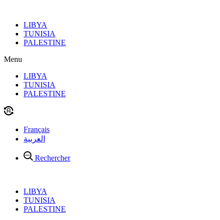
Aller
au
LIBYA
contenu
TUNISIA
PALESTINE
Menu
LIBYA
TUNISIA
PALESTINE
Français
العربية
Rechercher
LIBYA
TUNISIA
PALESTINE