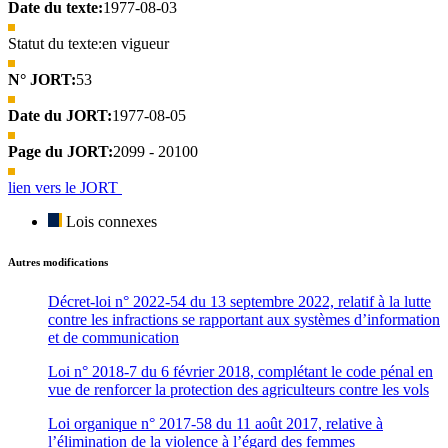
Date du texte:
1977-08-03
Statut du texte:
en vigueur
N° JORT:
53
Date du JORT:
1977-08-05
Page du JORT:
2099 - 20100
lien vers le JORT
Lois connexes
Autres modifications
Décret-loi n° 2022-54 du 13 septembre 2022, relatif à la lutte
contre les infractions se rapportant aux systèmes d’information
et de communication
Loi n° 2018-7 du 6 février 2018, complétant le code pénal en
vue de renforcer la protection des agriculteurs contre les vols
Loi organique n° 2017-58 du 11 août 2017, relative à
l’élimination de la violence à l’égard des femmes