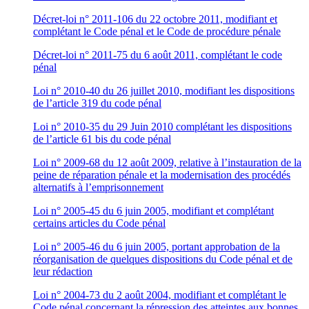
Décret-loi n° 2011-106 du 22 octobre 2011, modifiant et
complétant le Code pénal et le Code de procédure pénale
Décret-loi n° 2011-75 du 6 août 2011, complétant le code
pénal
Loi n° 2010-40 du 26 juillet 2010, modifiant les dispositions
de l’article 319 du code pénal
Loi n° 2010-35 du 29 Juin 2010 complétant les dispositions
de l’article 61 bis du code pénal
Loi n° 2009-68 du 12 août 2009, relative à l’instauration de la
peine de réparation pénale et la modernisation des procédés
alternatifs à l’emprisonnement
Loi n° 2005-45 du 6 juin 2005, modifiant et complétant
certains articles du Code pénal
Loi n° 2005-46 du 6 juin 2005, portant approbation de la
réorganisation de quelques dispositions du Code pénal et de
leur rédaction
Loi n° 2004-73 du 2 août 2004, modifiant et complétant le
Code pénal concernant la répression des atteintes aux bonnes