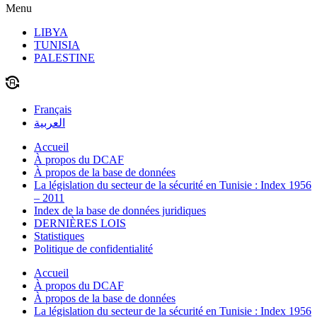
Menu
LIBYA
TUNISIA
PALESTINE
Français
العربية
Accueil
À propos du DCAF
À propos de la base de données
La législation du secteur de la sécurité en Tunisie : Index 1956
– 2011
Index de la base de données juridiques
DERNIÈRES LOIS
Statistiques
Politique de confidentialité
Accueil
À propos du DCAF
À propos de la base de données
La législation du secteur de la sécurité en Tunisie : Index 1956