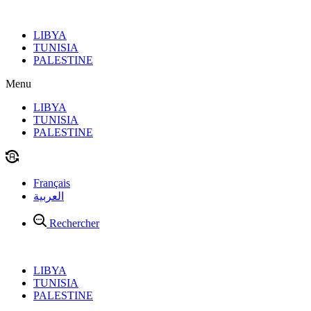
Aller
au
LIBYA
contenu
TUNISIA
PALESTINE
Menu
LIBYA
TUNISIA
PALESTINE
Français
العربية
Rechercher
LIBYA
TUNISIA
PALESTINE