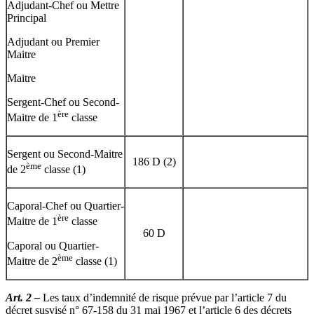
Adjudant-Chef ou Mettre
Principal
Adjudant ou Premier
Maitre
Maitre
Sergent-Chef ou Second-
ère
Maitre de 1
classe
Sergent ou Second-Maitre
186 D (2)
ème
de 2
classe (1)
Caporal-Chef ou Quartier-
ère
Maitre de 1
classe
60 D
Caporal ou Quartier-
ème
Maitre de 2
classe (1)
Art. 2 –
Les taux d’indemnité de risque prévue par l’article 7 du
décret susvisé n° 67-158 du 31 mai 1967 et l’article 6 des décrets