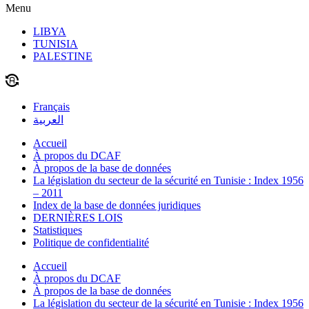
Menu
LIBYA
TUNISIA
PALESTINE
Français
العربية
Accueil
À propos du DCAF
À propos de la base de données
La législation du secteur de la sécurité en Tunisie : Index 1956
– 2011
Index de la base de données juridiques
DERNIÈRES LOIS
Statistiques
Politique de confidentialité
Accueil
À propos du DCAF
À propos de la base de données
La législation du secteur de la sécurité en Tunisie : Index 1956