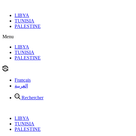
Aller
au
LIBYA
contenu
TUNISIA
PALESTINE
Menu
LIBYA
TUNISIA
PALESTINE
Français
العربية
Rechercher
LIBYA
TUNISIA
PALESTINE