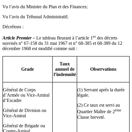
Vu l’avis du Ministre du Plan et des Finances;
Vu l’avis du Tribunal Administratif;
Décrétons :
er
Article Premier –
Le tableau fleurant à l’article 1
des décrets
susvisés n° 67-158 du 31 mai 1967 et n° 68-385 et 68-389 du 12
décembre 1968 est modifié comme suit :
Taux
Grade
annuel de
Observations
l’indemnité
Général de Corps
(1) Servant après la durée
d’Armée ou Vice-Amiral
légale.
d’Escadre
(2) Ce taux est servi au
Général de Division ou
ème
Quartier Maître de 2
Vice-Amiral
Classe breveté.
Général de Brigade ou
Contre-Amiral