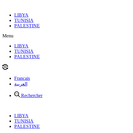
Aller
au
LIBYA
contenu
TUNISIA
PALESTINE
Menu
LIBYA
TUNISIA
PALESTINE
Français
العربية
Rechercher
LIBYA
TUNISIA
PALESTINE