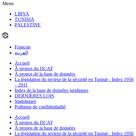
Menu
LIBYA
TUNISIA
PALESTINE
Français
العربية
Accueil
À propos du DCAF
À propos de la base de données
La législation du secteur de la sécurité en Tunisie : Index 1956
– 2011
Index de la base de données juridiques
DERNIÈRES LOIS
Statistiques
Politique de confidentialité
Accueil
À propos du DCAF
À propos de la base de données
La législation du secteur de la sécurité en Tunisie : Index 1956