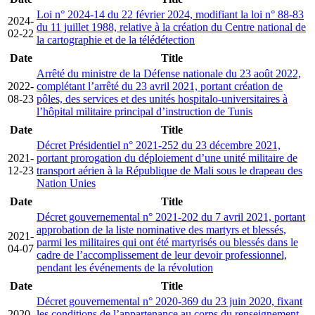
Loi n° 2024-14 du 22 février 2024, modifiant la loi n° 88-83
2024-
du 11 juillet 1988, relative à la création du Centre national de
02-22
la cartographie et de la télédétection
Date
Title
Arrêté du ministre de la Défense nationale du 23 août 2022,
2022-
complétant l’arrêté du 23 avril 2021, portant création de
08-23
pôles, des services et des unités hospitalo-universitaires à
l’hôpital militaire principal d’instruction de Tunis
Date
Title
Décret Présidentiel n° 2021-252 du 23 décembre 2021,
2021-
portant prorogation du déploiement d’une unité militaire de
12-23
transport aérien à la République de Mali sous le drapeau des
Nation Unies
Date
Title
Décret gouvernemental n° 2021-202 du 7 avril 2021, portant
approbation de la liste nominative des martyrs et blessés,
2021-
parmi les militaires qui ont été martyrisés ou blessés dans le
04-07
cadre de l’accomplissement de leur devoir professionnel,
pendant les événements de la révolution
Date
Title
Décret gouvernemental n° 2020-369 du 23 juin 2020, fixant
2020-
les conditions de l’appartenance au corps du renseignement