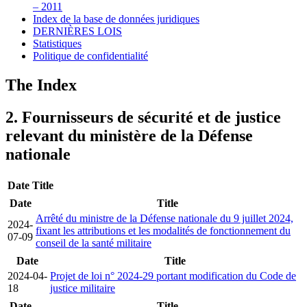
– 2011
Index de la base de données juridiques
DERNIÈRES LOIS
Statistiques
Politique de confidentialité
The Index
2. Fournisseurs de sécurité et de justice
relevant du ministère de la Défense
nationale
Date
Title
Date
Title
Arrêté du ministre de la Défense nationale du 9 juillet 2024,
2024-
fixant les attributions et les modalités de fonctionnement du
07-09
conseil de la santé militaire
Date
Title
2024-04-
Projet de loi n° 2024-29 portant modification du Code de
18
justice militaire
Date
Title