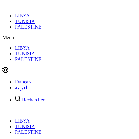
Aller
au
LIBYA
contenu
TUNISIA
PALESTINE
Menu
LIBYA
TUNISIA
PALESTINE
Français
العربية
Rechercher
LIBYA
TUNISIA
PALESTINE