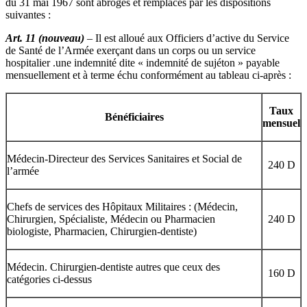
du 31 mai 1967 sont abrogés et remplacés par les dispositions
suivantes :
Art. 11 (nouveau)
– Il est alloué aux Officiers d’active du Service
de Santé de l’Armée exerçant dans un corps ou un service
hospitalier .une indemnité dite « indemnité de sujéton » payable
mensuellement et à terme échu conformément au tableau ci-après :
Taux
Bénéficiaires
mensuel
Médecin-Directeur des Services Sanitaires et Social de
240 D
l’armée
Chefs de services des Hôpitaux Militaires : (Médecin,
Chirurgien, Spécialiste, Médecin ou Pharmacien
240 D
biologiste, Pharmacien, Chirurgien-dentiste)
Médecin. Chirurgien-dentiste autres que ceux des
160 D
catégories ci-dessus