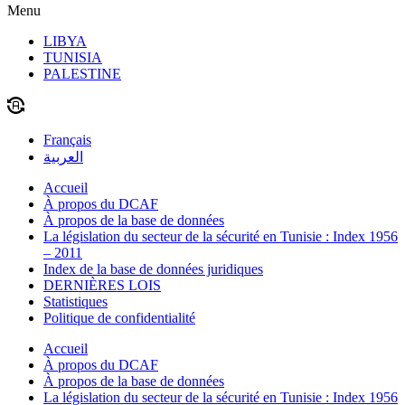
Menu
LIBYA
TUNISIA
PALESTINE
Français
العربية
Accueil
À propos du DCAF
À propos de la base de données
La législation du secteur de la sécurité en Tunisie : Index 1956
– 2011
Index de la base de données juridiques
DERNIÈRES LOIS
Statistiques
Politique de confidentialité
Accueil
À propos du DCAF
À propos de la base de données
La législation du secteur de la sécurité en Tunisie : Index 1956