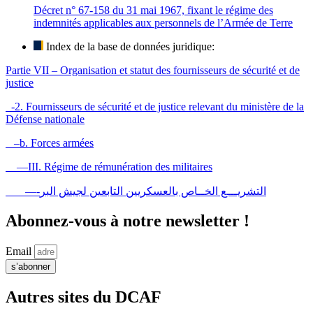
Décret n° 67-158 du 31 mai 1967, fixant le régime des
indemnités applicables aux personnels de l’Armée de Terre
Index de la base de données juridique:
Partie VII – Organisation et statut des fournisseurs de sécurité et de
justice
-2. Fournisseurs de sécurité et de justice relevant du ministère de la
Défense nationale
–b. Forces armées
—III. Régime de rémunération des militaires
—-التشريـــع الخــاص بالعسكريين التابعين لجيش البر
Abonnez-vous à notre newsletter !
Email
s’abonner
Autres sites du DCAF