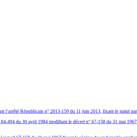
’arrêté Républicain n° 2013-159 du 11 juin 2013, fixant le statut partic
84-494 du 30 avril 1984 modifiant le décret n° 67-158 du 31 mai 1967 f