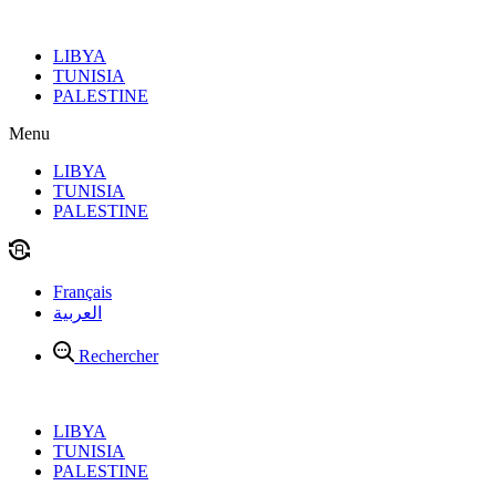
Aller
au
LIBYA
contenu
TUNISIA
PALESTINE
Menu
LIBYA
TUNISIA
PALESTINE
Français
العربية
Rechercher
LIBYA
TUNISIA
PALESTINE