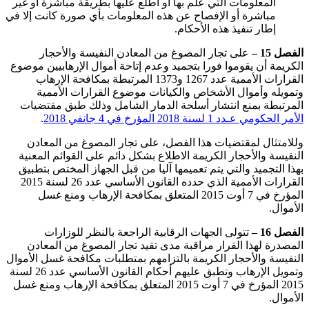
المعلومات التي علم بها أو اطلع عليها بطريقة مباشرة أو غير
مباشرة أو الإفصاح عن هذه المعلومات بأي صورة كانت إلا في
إطار تنفيذ هذه الأحكام.
الفصل 15 –
على تجار المصوغ من المعادن النفيسة والأحجار
الكريمة أن يقوموا فورا بتجميد وعدم إتاحة أموال الإرهابيين موضوع
القرارات الأممية عدد 1267 و1373 المرتبطة بمكافحة الإرهاب
وتمويله وأموال الأشخاص والكيانات موضوع القرارات الأممية
المرتبطة بمنع انتشار أسلحة الدمار الشامل وذلك طبق مقتضيات
الأمر الحكومي عـدد 1 لسنة 2018 المؤرخ في 4 جانفي 2018
.
وللامتثال لمقتضيات هذا الفصل، على تجار المصوغ من المعادن
النفيسة والأحجار الكريمة الاطلاع بشكل دائم على القوائم المعنية
بهذا التجميد والتي يتم تعميمها آليا من قبل الجهاز المختص بتطبيق
القرارات الأممية الذي حدده القانون الأساسي عدد 26 لسنة 2015
المؤرخ في 7 أوت 2015 المتعلق بمكافحة الإرهاب ومنع غسل
الأموال.
الفصل 16 –
تتولى الجهات الرقابية الراجعة بالنظر للوزارات
المصدرة لهذا القرار مراقبة مدى تقيد تجار المصوغ من المعادن
النفيسة والأحجار الكريمة بالتزامهم بمتطلبات مكافحة غسل الأموال
وتمويل الإرهاب وتطبق عليهم أحكام القانون الأساسي عدد 26 لسنة
2015 المؤرخ في 7 أوت 2015 المتعلق بمكافحة الإرهاب ومنع غسل
الأموال.