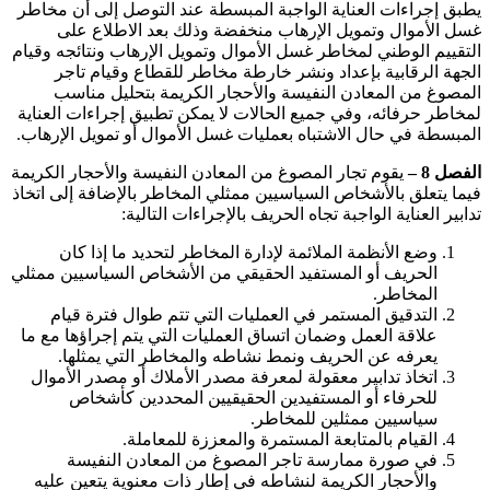
يطبق إجراءات العناية الواجبة المبسطة عند التوصل إلى أن مخاطر
غسل الأموال وتمويل الإرهاب منخفضة وذلك بعد الاطلاع على
التقييم الوطني لمخاطر غسل الأموال وتمويل الإرهاب ونتائجه وقيام
الجهة الرقابية بإعداد ونشر خارطة مخاطر للقطاع وقيام تاجر
المصوغ من المعادن النفيسة والأحجار الكريمة بتحليل مناسب
لمخاطر حرفائه، وفي جميع الحالات لا يمكن تطبيق إجراءات العناية
المبسطة في حال الاشتباه بعمليات غسل الأموال أو تمويل الإرهاب.
الفصل 8 –
يقوم تجار المصوغ من المعادن النفيسة والأحجار الكريمة
فيما يتعلق بالأشخاص السياسيين ممثلي المخاطر بالإضافة إلى اتخاذ
تدابير العناية الواجبة تجاه الحريف بالإجراءات التالية:
وضع الأنظمة الملائمة لإدارة المخاطر لتحديد ما إذا كان
الحريف أو المستفيد الحقيقي من الأشخاص السياسيين ممثلي
المخاطر.
التدقيق المستمر في العمليات التي تتم طوال فترة قيام
علاقة العمل وضمان اتساق العمليات التي يتم إجراؤها مع ما
يعرفه عن الحريف ونمط نشاطه والمخاطر التي يمثلها.
اتخاذ تدابير معقولة لمعرفة مصدر الأملاك أو مصدر الأموال
للحرفاء أو المستفيدين الحقيقيين المحددين كأشخاص
سياسيين ممثلين للمخاطر.
القيام بالمتابعة المستمرة والمعززة للمعاملة.
في صورة ممارسة تاجر المصوغ من المعادن النفيسة
والأحجار الكريمة لنشاطه في إطار ذات معنوية يتعين عليه