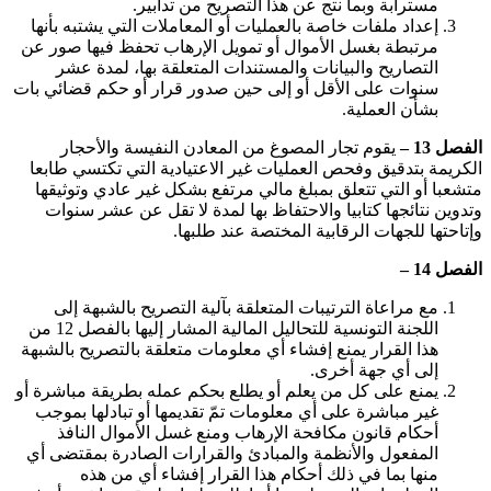
مسترابة وبما نتج عن هذا التصريح من تدابير.
إعداد ملفات خاصة بالعمليات أو المعاملات التي يشتبه بأنها
مرتبطة بغسل الأموال أو تمويل الإرهاب تحفظ فيها صور عن
التصاريح والبيانات والمستندات المتعلقة بها، لمدة عشر
سنوات على الأقل أو إلى حين صدور قرار أو حكم قضائي بات
بشأن العملية.
الفصل 13 –
يقوم تجار المصوغ من المعادن النفيسة والأحجار
الكريمة بتدقيق وفحص العمليات غير الاعتيادية التي تكتسي طابعا
متشعبا أو التي تتعلق بمبلغ مالي مرتفع بشكل غير عادي وتوثيقها
وتدوين نتائجها كتابيا والاحتفاظ بها لمدة لا تقل عن عشر سنوات
وإتاحتها للجهات الرقابية المختصة عند طلبها.
الفصل 14 –
مع مراعاة الترتيبات المتعلقة بآلية التصريح بالشبهة إلى
اللجنة التونسية للتحاليل المالية المشار إليها بالفصل 12 من
هذا القرار يمنع إفشاء أي معلومات متعلقة بالتصريح بالشبهة
إلى أي جهة أخرى.
يمنع على كل من يعلم أو يطلع بحكم عمله بطريقة مباشرة أو
غير مباشرة على أي معلومات تمّ تقديمها أو تبادلها بموجب
أحكام قانون مكافحة الإرهاب ومنع غسل الأموال النافذ
المفعول والأنظمة والمبادئ والقرارات الصادرة بمقتضى أي
منها بما في ذلك أحكام هذا القرار إفشاء أي من هذه