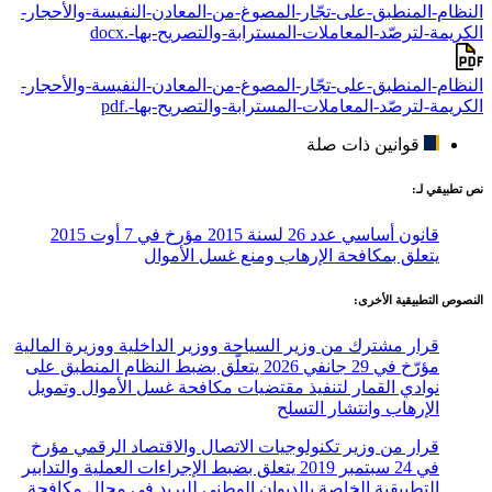
النظام-المنطبق-على-تجّار-المصوغ-من-المعادن-النفيسة-والأحجار-
الكريمة-لترصّد-المعاملات-المسترابة-والتصريح-بها-.docx
النظام-المنطبق-على-تجّار-المصوغ-من-المعادن-النفيسة-والأحجار-
الكريمة-لترصّد-المعاملات-المسترابة-والتصريح-بها-.pdf
قوانين ذات صلة
نص تطبيقي لـ:
قانون أساسي عدد 26 لسنة 2015 مؤرخ في 7 أوت 2015
يتعلق بمكافحة الإرهاب ومنع غسل الأموال
النصوص التطبيقية الأخرى:
قرار مشترك من وزير السياحة ووزير الداخلية ووزيرة المالية
مؤرّخ في 29 جانفي 2026 يتعلّق بضبط النظام المنطبق على
نوادي القمار لتنفيذ مقتضيات مكافحة غسل الأموال وتمويل
الإرهاب وانتشار التسلح
قرار من وزير تكنولوجيات الاتصال والاقتصاد الرقمي مؤرخ
في 24 سبتمبر 2019 يتعلق بضبط الإجراءات العملية والتدابير
التطبيقية الخاصة بالديوان الوطني للبريد في مجال مكافحة