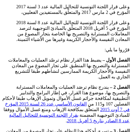
وعلى قرار اللجنة التونسية للتحاليل المالية عدد 3 لسنة 2017
المؤرخ في 2 مارس 2017 والمتعلّق بالمستفيدين الفعليين،
وعلى قرار اللجنة التونسية للتحاليل المالية عدد 8 لسنة 2018
المؤرخ في 5 أفريل 2018 المتعلّق بالمبادئ التوجيهية لترصد
المعاملات المسترابة والتصريح بها الخاصة بتجار المصوغ من
المعادن النفيسة والأحجار الكريمة وغيرها من الأشياء الثمينة.
قرّروا ما يلي:
الفصل الأول –
يضبط هذا القرار نظام ترصّد العمليات والمعاملات
المسترابة والتصريح بها المنطبق على تجار المصوغ من المعادن
النفيسة والأحجار الكريمة الممارسين لنشاطهم طبقا للتشريع
الجاري به العمل.
الفصل 2 –
يندرج نظام ترصَد العمليات والمعاملات المسترابة
والتصريح بها، موضوع هذا القرار، في إطار البرامج والتدابير
التطبيقية لمكافحة جرائم غسل الأموال وتمويل الإرهاب طبقا لأحكام
الفصلين 107 و115 من
القانون الأساسي عدد 26 لسنة 2015 المؤرخ
في 7 أوت 2015
المتعلّق بمكافحة الإرهاب ومنع غسل الأموال ووفقا
للمبادئ التوجيهية المضمنة
بقرار اللجنة التونسية للتحاليل المالية
عدد 8 الصادر بتاريخ 5 أفريل 2018
.
الفصل 3 –
تسري أحكام هذا النظام على تجار المصوغ من المعادن