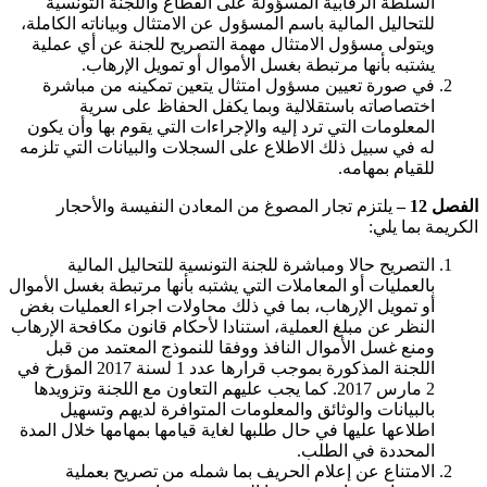
السلطة الرقابية المسؤولة على القطاع واللجنة التونسية
للتحاليل المالية باسم المسؤول عن الامتثال وبياناته الكاملة،
ويتولى مسؤول الامتثال مهمة التصريح للجنة عن أي عملية
يشتبه بأنها مرتبطة بغسل الأموال أو تمويل الإرهاب.
في صورة تعيين مسؤول امتثال يتعين تمكينه من مباشرة
اختصاصاته باستقلالية وبما يكفل الحفاظ على سرية
المعلومات التي ترد إليه والإجراءات التي يقوم بها وأن يكون
له في سبيل ذلك الاطلاع على السجلات والبيانات التي تلزمه
للقيام بمهامه.
الفصل 12 –
يلتزم تجار المصوغ من المعادن النفيسة والأحجار
الكريمة بما يلي:
التصريح حالا ومباشرة للجنة التونسية للتحاليل المالية
بالعمليات أو المعاملات التي يشتبه بأنها مرتبطة بغسل الأموال
أو تمويل الإرهاب، بما في ذلك محاولات اجراء العمليات بغض
النظر عن مبلغ العملية، استنادا لأحكام قانون مكافحة الإرهاب
ومنع غسل الأموال النافذ ووفقا للنموذج المعتمد من قبل
اللجنة المذكورة بموجب قرارها عدد 1 لسنة 2017 المؤرخ في
2 مارس 2017. كما يجب عليهم التعاون مع اللجنة وتزويدها
بالبيانات والوثائق والمعلومات المتوافرة لديهم وتسهيل
اطلاعها عليها في حال طلبها لغاية قيامها بمهامها خلال المدة
المحددة في الطلب.
الامتناع عن إعلام الحريف بما شمله من تصريح بعملية