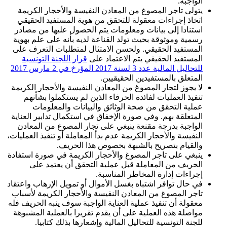
الواجبة.
يتولى تاجر المصوغ من المعادن النفيسة والأحجار الكريمة
اتخاذ إجراءات معقولة للتحقق من هوية المستفيد الحقيقي
استنادا إلى بيانات ومعلومات يتم الحصول عليها من مصادر
رسمية وموثوقة بحيث تولد القناعة لديه بأنه على علم بهوية
المستفيد الحقيقي. ولحسن الامتثال لمتطلبات التعرف على
المستفيد الحقيقي يتم الاعتماد على
قرار اللجنة التونسية
للتحاليل المالية عدد 3 لسنة 2017 المؤرخ في 2 مارس 2017
المتعلق بالمستفيدين الحقيقيين.
لا يجوز لتجار المصوغ من المعادن النفيسة والأحجار الكريمة
تنفيذ العمليات لفائدة الحرفاء الذين لم يستكملوا بشأنهم
عملية التحقق من صحة الوثائق والبيانات والمعلومات
المتعلقة بهم. وفي صورة الإخفاق في استكمال تدابير العناية
الواجبة بدرجة مقنعة ينبغي على تجار المصوغ من المعادن
النفيسة والأحجار الكريمة عدم بدأ المعاملة أو تنفيذ العمليات،
والقيام بتصريح بالشبهة بخصوص هذا الحريف.
ينبغي على تاجر المصوغ والأحجار الكريمة في صورة استفادة
الحريف من المعاملة قبل عملية التحقق أن يعتمد على
إجراءات إدارة المخاطر المناسبة.
في حال توافر اشتباه بغسل الأموال أو تمويل الإرهاب واعتقاد
تاجر المصوغ من المعادن النفيسة والأحجار الكريمة لأسباب
معقولة أن تنفيذ عملية العناية الواجبة سوف ينبه الحريف فله
مواصلة هذه العملية على أن يقدم تقريرا بالعملية المشبوهة
للجنة التونسية للتحاليل المالية وإشعارها بذلك كتابيا.