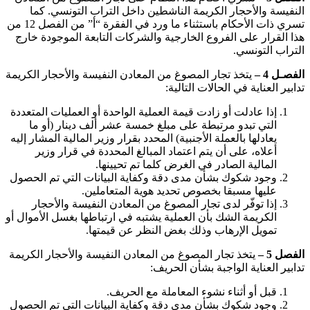
النفيسة والأحجار الكريمة الناشطين داخل التراب التونسي. كما
تسري ذات الأحكام باستثناء ما ورد في الفقرة “أ” من الفصل 12 من
هذا القرار على الفروع الخارجية والشركات التابعة الموجودة خارج
التراب التونسي.
الفصـل 4 –
يتخذ تجار المصوغ من المعادن النفيسة والأحجار الكريمة
تدابير العناية في الحالات التالية:
إذا عادلت أو زادت قيمة العملية الواحدة أو العمليات المتعددة
التي تبدو مرتبطة على مبلغ خمسة عشر ألف دينار (أو ما
يعادلها بالعملة الأجنبية) المحدد بقرار وزير المالية المشار إليه
أعلاه، على أن يتم اعتماد المبالغ المحددة في قرار وزير
المالية الصادر في الغرض كلما تم تحيينها.
وجود شكوك بشأن مدى دقة وكفاية البيانات التي تم الحصول
عليها مسبقا بخصوص تحديد هوية المتعاملين.
إذا توفّر لدى تجار المصوغ من المعادن النفيسة والأحجار
الكريمة الشك بأن العملية يشتبه في ارتباطها بغسل الأموال أو
تمويل الإرهاب وذلك بغض النظر عن قيمتها.
الفصل 5 –
يتخذ تجار المصوغ من المعادن النفيسة والأحجار الكريمة
تدابير العناية الواجبة بشأن الحريف:
قبل أو أثناء نشوء المعاملة مع الحريف.
وجود شكوك بشأن مدى دقة وكفاية البيانات التي تم الحصول