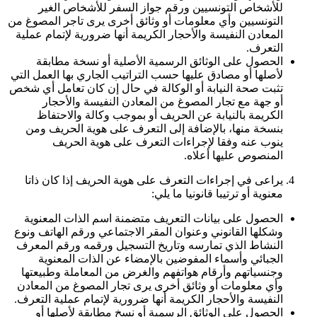
للأشخاص التونسيين ورقم جواز السفر للأشخاص الغير
التونسيين وأي معلومات أو وثائق أخرى يرى تاجر المصوغ من
المعادن النفيسة والأحجار الكريمة أنها ضرورية لإتمام عملية
التعرف.
الحصول على الوثائق الرسمية الأصلية أو نسخة مطابقة
لأصلها أو مصادق عليها حسب التراتيب الجاري بها العمل التي
تثبت صحة النيابة أو الوكالة في حال إن كان تعامل أي شخص
أو جهة مع تجار المصوغ من المعادن النفيسة والأحجار
الكريمة بالنيابة عن الحريف أو بموجب وكالة والاحتفاظ
بنسخة منها، بالإضافة إلى التعرف على هوية الحريف ومن
ينوب عنه وفقا لإجراءات التعرف على هوية الحريف
المنصوص عليها أعلاه.
يراعى في إجراءات التعرف على هوية الحريف إذا كان ذاتا
معنوية أو ترتيبا قانونيا ما يلي:
الحصول على بيانات التعريف متضمنة اسم الذات المعنوية
وشكلها القانوني وعنوان المقر الاجتماعي ورقم الهاتف ونوع
النشاط الذي تمارسه وتاريخ التسجيل ورقمه ورقم المعرف
الجبائي وأسماء المفوضين بالإمضاء عن الذات المعنوية
وجنسياتهم وأرقام هواتفهم والغرض من المعاملة وطبيعتها
وأي معلومات أو وثائق أخرى يرى تجار المصوغ من المعادن
النفيسة والأحجار الكريمة أنها ضرورية لإتمام عملية التعرف.
الحصول على الوثائق الرسمية أو نسخ مطابقة لأصلها أو