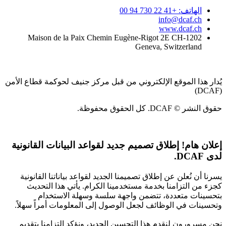
الهاتف: +41 22 730 94 00
info@dcaf.ch
www.dcaf.ch
Maison de la Paix Chemin Eugène-Rigot 2E CH-1202
Geneva, Switzerland
يُدار هذا الموقع الإلكتروني من قبل مركز جنيف لحوكمة قطاع الأمن
(DCAF)
حقوق النشر © DCAF. كل الحقوق محفوظة.
إعلان هام!
إطلاق تصميم جديد لقواعد البيانات القانونية
لدى DCAF.
يسرنا أن نُعلن عن إطلاق تصميمنا الجديد لقواعد بياناتنا القانونية
كجزء من التزامنا بخدمة مستخدمينا الكرام. يأتي هذا التحديث
بتحسينات متعددة، تتضمن واجهة سلسة وسهلة الاستخدام
وتحسينات في الوظائف لجعل الوصول إلى المعلومات أمراً سهلاً.
نحن مسرورون لنقدم هذا التحسين الجديد، ونؤكد التزامنا بتقديم