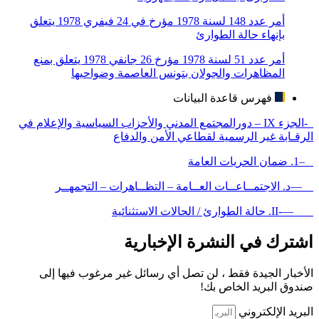
أمر عدد 148 لسنة 1978 مؤرخ في 24 فيفري 1978 يتعلق
بإنهاء حالة الطوارئ
أمر عدد 51 لسنة 1978 مؤرخ 26 جانفي 1978 يتعلق بمنع
المظاهرات والجولان بتونس العاصمة وضواحيها
فهرس قاعدة البيانات
-الجزء IX – دورالمجتمع المدني والأحزاب السياسية والإعلام في
الرقـابة غير الرسمية لقطاعي الأمن والدفاع
–1. ضمان الحريات العامة
—د. الاجتمــاعــات العــامة – التظــاهرات – التجمهــر
—-II. حالة الطوارئ / الحالات الاستثنائية
اشترك في النشرة الإخبارية
الأخبار الجيدة فقط ، لن تصل أي رسائل غير مرغوب فيها إلى
صندوق البريد الخاص بك!
البريد الإلكتروني