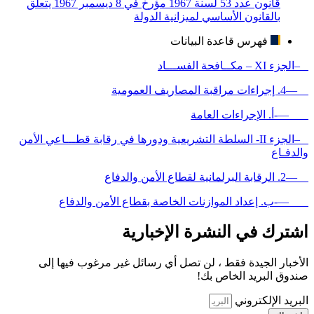
قانون عدد 53 لسنة 1967 مؤرخ في 8 ديسمبر 1967 يتعلق
بالقانون الأساسي لميزانية الدولة
فهرس قاعدة البيانات
–الجزء XI – مكــافحة الفســـاد
—4. إجراءات مراقبة المصاريف العمومية
—-أ. الإجراءات العامة
–الجزء II- السلطة التشريعية ودورها في رقابة قطـــاعي الأمن
والدفـاع
—2. الرقابة البرلمانية لقطاع الأمن والدفاع
—-ب. إعداد الموازنات الخاصة بقطاع الأمن والدفاع
اشترك في النشرة الإخبارية
الأخبار الجيدة فقط ، لن تصل أي رسائل غير مرغوب فيها إلى
صندوق البريد الخاص بك!
البريد الإلكتروني