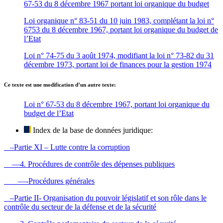
67-53 du 8 décembre 1967 portant loi organique du budget
Loi organique n° 83-51 du 10 juin 1983, complétant la loi n°
6753 du 8 décembre 1967, portant loi organique du budget de
l’Etat
Loi n° 74-75 du 3 août 1974, modifiant la loi n° 73-82 du 31
décembre 1973, portant loi de finances pour la gestion 1974
Ce texte est une modification d’un autre texte:
Loi n° 67-53 du 8 décembre 1967, portant loi organique du
budget de l’Etat
Index de la base de données juridique:
–Partie XI – Lutte contre la corruption
—4. Procédures de contrôle des dépenses publiques
—-Procédures générales
–Partie II- Organisation du pouvoir législatif et son rôle dans le
contrôle du secteur de la défense et de la sécurité