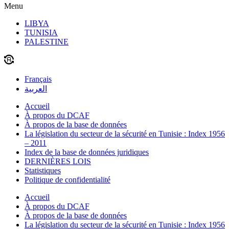
Menu
LIBYA
TUNISIA
PALESTINE
Français
العربية
Accueil
À propos du DCAF
À propos de la base de données
La législation du secteur de la sécurité en Tunisie : Index 1956
– 2011
Index de la base de données juridiques
DERNIÈRES LOIS
Statistiques
Politique de confidentialité
Accueil
À propos du DCAF
À propos de la base de données
La législation du secteur de la sécurité en Tunisie : Index 1956