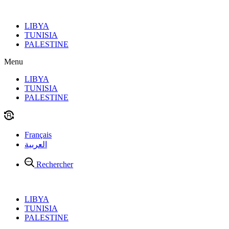
Aller
au
LIBYA
contenu
TUNISIA
PALESTINE
Menu
LIBYA
TUNISIA
PALESTINE
Français
العربية
Rechercher
LIBYA
TUNISIA
PALESTINE