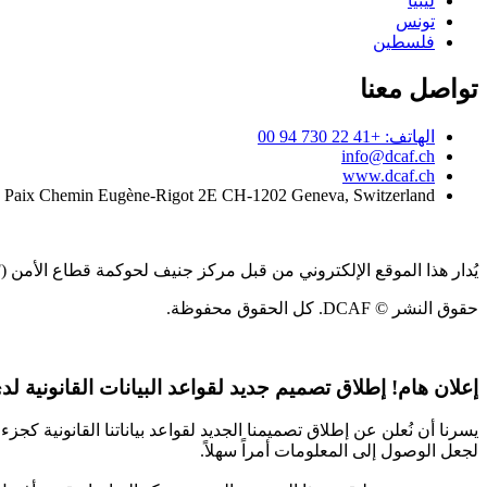
ليبيا
تونس
فلسطين
تواصل معنا
الهاتف: +41 22 730 94 00
info@dcaf.ch
www.dcaf.ch
a Paix Chemin Eugène-Rigot 2E CH-1202 Geneva, Switzerland
يُدار هذا الموقع الإلكتروني من قبل مركز جنيف لحوكمة قطاع الأمن (DCAF)
حقوق النشر © DCAF. كل الحقوق محفوظة.
إعلان هام!
إطلاق تصميم جديد لقواعد البيانات القانونية لدى CAF
يسرنا أن نُعلن عن إطلاق تصميمنا الجديد لقواعد بياناتنا القانونية 
لجعل الوصول إلى المعلومات أمراً سهلاً.