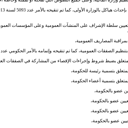
د 910 لسنة 2005 المؤرخ في 24 مارس 2005 المتعلق بتعيين سلطة الإشراف على المنشآت العمومية