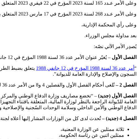
وعلى الأمر عـدد 165 لسنة 2023 المؤرخ في 22 فيفري 2023 المتعلق بتعيين عضو بالحكومة،
وعلى الأمر عـدد 268 لسنة 2023 المؤرخ في 17 مارس 2023 المتعلق بتسمية عضو بالحكومة،
وعلى رأي المحكمة الإدارية،
بعد مداولة مجلس الوزراء.
يُصدِر الأمر الآتي نصّه:
الفصل الأول
– يُغيّر عنوان الأمر عدد 36 لسنة 1988 المؤرخ في 12 جانفي 1988 المُشار إليه أعلاه كما يلي:
“
أمر عدد 36 لسنة 1988 المؤرخ في 12 جانفي 1988
يتعلق بضبط الطريق
السجون والإصلاح والإدارة العامة للديوانة”.
الفصل 2 –
تُلغى أحكام الفصل الأول والفصلين 4 و8 من الأمر عدد 36 لسنة 1988 المؤرخ في 12 جانفي 1988 المشار إليه أعلاه وتُعوض بالأحكام التالية:
الفصل الأول (جديد)
– “تخضع مصاريف وزارة الدفاع الوطني والمركز الو
العامة للدّيوانة الراجعة بالنظر لوزارة المالية، المتعلقة باقتناء ا
الدفاع الوطني والأمن الداخلي وسلامة الوحدات السّجنية والإصلاحية وال
الفصل 4 (جديد) –
تُحدث لدى كل من الوزارات المشار إليها أعلاه لجنة
ثلاثة ممثلين عن الوزارة المعنية،
ممثلين اثنين عن رئاسة الحكومة،