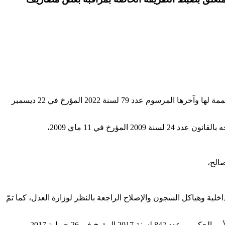
وعلى مجلة المحاسبة العمومية الصادرة بمقتضى القانون عدد 81 لسنة 1973 المؤرخ في 31 ديسمبر 1973 وعلى جميع النصوص المنقحة والمتممة لها وآخرها المرسوم عدد 79 لسنة 2022 المؤرخ في 22 ديسمبر
تي الدفاع الوطني والداخلية وهياكل السجون والإصلاح الراجعة بالنظر لوزارة العدل، كما تمّ