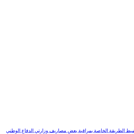
20 مؤرخ في 26 جويلية 2017 يتعلق بتنقيح الأمر عدد 36 لسنة 1988 المؤرخ في 12 جانفي 1988 المتعلق بضبط الطريقة الخاصة بمراقبة بعض مصاريف وزارتي الدفاع الوطني