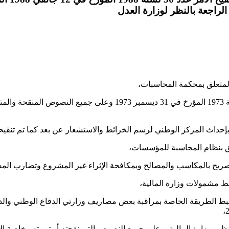
لراجعة بالنظر لوزارة العدل
36 لسنة 1988 المؤرخ في 12 جانفي 1988 المتعلق بضبط الطريقة الخاصة بمراقبة بعض مصاريف وزار