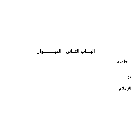
البـــاب الثــاني – الديــــــــوان
ف خاصة:
؛
إعلام؛