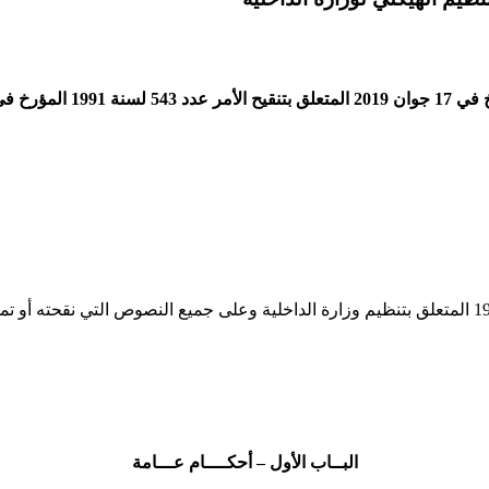
البــاب الأول – أحكــــام عـــامة