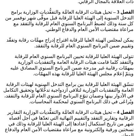
ذات العلاقة بالمجال الرقابي.
الفصل 3 –
تحيل هيئات الرقابة العامَّة والتفقُّديات الوزارية برامج
التدخل السنوية إلى الهيئة العليا للرقابة قبل موفَّى شهر نوفمبر من
كل سنة وذلك لضبط البرنامج السنوي العام للرقابة والتفقد مع
مراعاة مقتضيات الأمن العام والدفاع الوطني.
يمكن لمجلس الهيئة العليا للرقابة اقتراح إدراج مهمَّات رقابة وتفقّد
وتقييم ضمن البرنامج السنوي العام للرقابة والتفقد.
تتولى الهيئة العليا للرقابة تحيين البرنامج السنوي العام للرقابة
والتفقد كلما قامت هيئات الرقابة العامة والتفقديات الوزارية
بمهمّات رقابية غير مدرجة ضمن البرنامج السنوي المصادق عليه
ويتمّ إعلام مجلس الهيئة العليا للرقابة بهذه المهمّات.
تنسّق الهيئة العليا للرقابة بين برامج التدخل السنوية لهيئات الرقابة
العامة والتفقديات الوزارية لتلافي ازدواجية تدخُّلاتها وتحقيق التكامل
في الأدوار بينها وضمان تنوّع البرنامج السنوي العام للرقابة والتفقد،
ويُراعَى في ذلك البرنامج السنوي لمحكمة المحاسبات.
الفصل 4 –
تحيل هيئات الرقابة العامَّة والتفقُّديات الوزارية التقارير
الرقابية وتقارير التفقد والتقييم النهائية التي تعدّها في أجل أقصاه
شهر من تاريخ استكمال إعدادها إلى الهيئة العليا للرقابة وذلك في
نسختين ورقية وإلكترونية مع مراعاة مقتضيات الأمن العام والدفاع
الوطني.