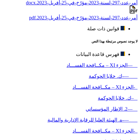
أمر-عدد-297-لسنة-2023-مؤرّخ-في-25-أفريل-2023.docx
أمر-عدد-297-لسنة-2023-مؤرّخ-في-25-أفريل-2023.pdf
قوانين ذات صلة
لا يوجد نصوص مرتبطة بهذا النص
فهرس قاعدة البيانات
—الجزء XI – مكــافحة الفســـاد
—-ك. خلايا الحوكمة
-الجزء XI – مكــافحة الفســـاد
–ك. خلايا الحوكمة
—2. الإطار المؤسساتي
—-ه. الهيئة العليا للرقابة الإدارية والمالية
-الجزء XI – مكــافحة الفســـاد