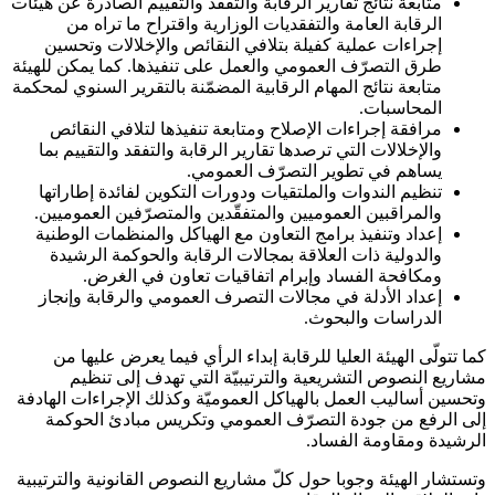
متابعة نتائج تقارير الرقابة والتفقّد والتقييم الصادرة عن هيئات
الرقابة العامة والتفقديات الوزارية واقتراح ما تراه من
إجراءات عملية كفيلة بتلافي النقائص والإخلالات وتحسين
طرق التصرّف العمومي والعمل على تنفيذها. كما يمكن للهيئة
متابعة نتائج المهام الرقابية المضمّنة بالتقرير السنوي لمحكمة
المحاسبات.
مرافقة إجراءات الإصلاح ومتابعة تنفيذها لتلافي النقائص
والإخلالات التي ترصدها تقارير الرقابة والتفقد والتقييم بما
يساهم في تطوير التصرّف العمومي.
تنظيم الندوات والملتقيات ودورات التكوين لفائدة إطاراتها
والمراقبين العموميين والمتفقّدين والمتصرّفين العموميين.
إعداد وتنفيذ برامج التعاون مع الهياكل والمنظمات الوطنية
والدولية ذات العلاقة بمجالات الرقابة والحوكمة الرشيدة
ومكافحة الفساد وإبرام اتفاقيات تعاون في الغرض.
إعداد الأدلة في مجالات التصرف العمومي والرقابة وإنجاز
الدراسات والبحوث.
كما تتولّى الهيئة العليا للرقابة إبداء الرأي فيما يعرض عليها من
مشاريع النصوص التشريعية والترتيبيّة التي تهدف إلى تنظيم
وتحسين أساليب العمل بالهياكل العموميّة وكذلك الإجراءات الهادفة
إلى الرفع من جودة التصرّف العمومي وتكريس مبادئ الحوكمة
الرشيدة ومقاومة الفساد.
وتستشار الهيئة وجوبا حول كلّ مشاريع النصوص القانونية والترتيبية