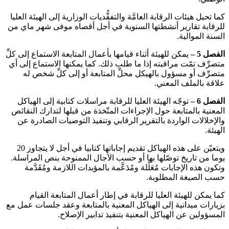
كما تحيل هيئات الرقابة العامَّة والتفقُّديات الوزارية إلى الهيئة العليا
للرقابة تقارير أنشطتها السنوية في أجل أقصاه موفى شهر ماي من
السنة الموالية.
الفصل 5 –
يمكن للهيئة أثناء قيامها بأعمال المتابعة الاستماع إلى كلِّ
متصرِّف تمّت مراقبته إذا ما طلب ذلك. كما يمكنها الاستماع إلى أي
متصرِّف أو مسؤول بالهيكل محلِّ المتابعة أو إلى كلِّ شخص له
علاقة بالملف المعني.
الفصل 6 –
توجّه الهيئة العليا للرقابة مراسلات كتابية إلى الهياكل
المعنية بالمتابعة حول الإجراءات المتّخذة من قبلها لتدارك النقائص
والإخلالات الواردة بالتقرير الرقابي وتنفيذ التوصيات الصادرة عن
الهيئة.
ويتعيّن على هذه الهياكل تقديم إجاباتها كتابيا في أجل لا يتجاوز 20
يوما من تاريخ توصّلها بها أو حسب الآجال الممنوحة بنص المراسلة.
وتكون هذه الإجابات مُعَلَّلة ومُدَعَّمة بالمؤيدات اللازمة ومُقَدَّمة
حسب الصيغة المطلوبة.
كما يمكن للهيئة العليا للرقابة في إطار أعمال المتابعة القيام
بزيارات ميدانية إلى الهياكل المعنية بالمتابعة وعقد جلسات عمل مع
المسؤولين عن الهياكل المعنية بتنفيذ تدابير الإصلاح.