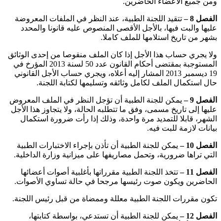
ومن جميع الأعضاء الحاضرين.
الفصل 8 –
تتقيد اللجنة الطبية، عند النظر في الملفات المعروضة
عليها والبت فيها، بالأجل الأقصى المنصوص عليه قانونا والمحدد
بشهر من تاريخ استلامها للملف كاملا.
ولا يجري حساب هذا الأجل إذا كان الملف منقوصا من إحدى الوثائق
المستوجبة بمقتضى أحكام القانون عدد 50 لسنة 2013 المؤرخ في
19 ديسمبر 2013 المشار إليه أعلاه، ويجري حساب الأجل القانوني
حال استكمال الملف لكامل وثائقه وتسليمها لكتابة اللجنة.
الفصل 9 –
يمكن للجنة الطبية أن تؤجل النظر في الملف المعروض
عليها إلى تاريخ مسمى، وفق ما تتطلبه الحالة، ولا يتجاوز هذا الأجل
الشهر، قابلا للتمديد مرة واحدة، وذلك إذا رأت ضرورة استكمال
بيانات لازمة للبت فيه.
الفصل 10 –
يمكن للجنة الطبية أن تأذن بإجراء الاختبارات الطبية
التي تراها ضرورية، وتحمل مصاريفها على ميزانية وزارة الداخلية.
الفصل 11 –
تتخذ اللجنة الطبية مقرراتها بأغلبية أصوات أعضائها
الحاضرين ويكون صوت رئيسها مرجحا في حالة تساوي الأصوات.
تكون مقررات اللجنة الطبية معللة وممضاة من قبل رئيس اللجنة.
الفصل 12 –
يمكن للجنة الطبية أن تستدعي، بواسطة كتابتها،