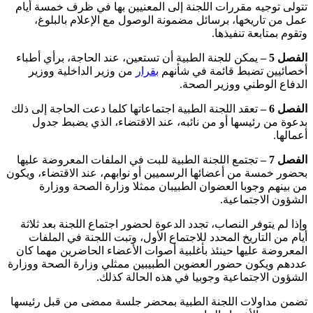
تتولى توجيه مقررات اللجنة إلى المعنيين بها في ظرف خمسة أيام
عمل من تاريخها، برسائل مضمونة الوصول مع الإعلام بالبلوغ،
وتقوم بمتابعة تنفيذها.
الفصل 5 –
يمكن للجنة الطبية أن تستعين، عند الحاجة، برأي أطباء
أخصائيين تضبط قائمة في شأنهم
بقرار
من وزير الداخلية ووزير
الدفاع الوطني ووزير الصحة.
الفصل 6 –
تعقد اللجنة الطبية اجتماعاتها كلما دعت الحاجة إلى ذلك
بدعوة من رئيسها أو من نائبه، عند الاقتضاء، الذي يضبط جدول
أعمالها.
الفصل 7 –
تجتمع اللجنة الطبية للبت في الملفات المعروضة عليها
بحضور خمسة من أعضائها الرسميين أو نوابهم، عند الاقتضاء، ويكون
من بينهم وجوبا العضوان الطبيبان ممثلا وزارة الصحة ووزارة
الشؤون الاجتماعية.
وإذا لم يتوفر النصاب، تجدد الدعوة لحضور اجتماع اللجنة بعد ثلاثة
أيام من التاريخ المحدد للاجتماع الأول، وتبت اللجنة في الملفات
المعروضة عليها حينئذ بأغلبية أصوات الأعضاء الحاضرين مهما كان
عددهم ويكون حضور العضوين الطبيبين ممثلي وزارة الصحة ووزارة
الشؤون الاجتماعية وجوبيا في هذه الحالة كذلك.
تضمن مداولات اللجنة الطبية بمحضر جلسة ممضى من قبل رئيسها