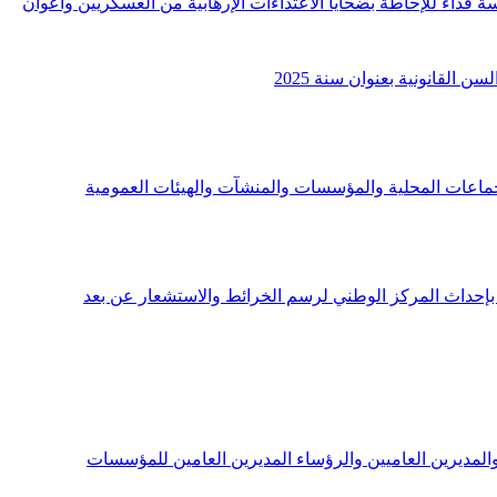
انفي 2025 يتعلق بتنقيح المرسوم عدد 20 لسنة 2022 المؤرخ في 9 أفريل 2022 المتعلق بمؤسسة فداء للإحاطة بضحايا الاعتداءات الإرهابية من العسكريين وأعوان
لاة ورؤساء البلديات والمديرين العاميين والرؤساء المديرين العامين للمؤسسات