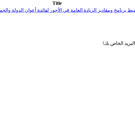
Title
لسنة 2022 مؤرّخ في 8 نوفمبر 2022 يتعلّق بضبط برنامج ومقادير الزيادة العامة في الأجور لفائ
لبريد الخاص بك!