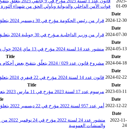
2025-
01-09
قوات الأمن الداخلي والديوانة وبأولي الحق من شهداء الثورة 
Date
2024-12-30
قرار من رئيس الحكومة مؤرخ في 30 ديسمبر 2024 يتعلق بضبط آجال تطبيق البرنامج الخصوصي للإحالة على التقاعد قبل بلوغ السن القانونية بعنوان سنة 2025
Date
2024-07-30
قرار من وزيـر الداخليـة مـؤرخ في 30 جويلية 2024 يتعلـق بتفويض سلطته في المادة التأديبيـة إلى أعوان سلك الحماية المدنية
Date
2024-05-13
منشور عدد 14 لسنة 2024 مؤرخ في 13 ماي 2024 حول شروط وإجراءات تطبيق نظام العمل عن بعد بالنسبة لأعوان الدولة والجماعات المحلية والمؤسسات والمنشآت والهيئات العمومية
Title
Date
2024-04-18
مشروع قانون عدد 029 / 2024 يتعلّق بتنقيح بعض أحكام مجلة المرافعات والعقوبات العسكرية وإتمامها
Date
2024-02-22
قانون عدد 14 لسنة 2024 مؤرخ في 22 فيفري 2024 يتعلق بتنقيح القانون عدد 83 لسنة 1988 المؤرخ في 11 جويلية 1988 المتعلّق بإحداث المركز الوطني لرسم الخرائط والاستشعار عن بعد
Title
Date
2023-03-11
مرسوم عدد 17 لسنة 2023 مؤرخ في 11 مارس 2023 يتعلق بالسلامة السيبرنية
le
Date
2022-12-22
أمر عدد 957 لسنة 2022 مؤرخ في 22 ديسمبر 2022 يتعلق بضبط التنظيم الإداري والمالي وطرق سير مؤسسة فداء
Date
2022-11-
منشور 
24
والمنشآت العمومية