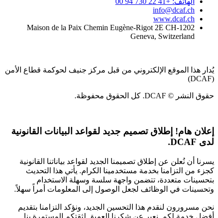
الهاتف: +41 22 730 94 00
info@dcaf.ch
www.dcaf.ch
Maison de la Paix Chemin Eugène-Rigot 2E CH-1202
Geneva, Switzerland
يُدار هذا الموقع الإلكتروني من قبل مركز جنيف لحوكمة قطاع الأمن
(DCAF)
حقوق النشر © DCAF. كل الحقوق محفوظة.
إعلان هام!
إطلاق تصميم جديد لقواعد البيانات القانونية
لدى DCAF.
يسرنا أن نُعلن عن إطلاق تصميمنا الجديد لقواعد بياناتنا القانونية
كجزء من التزامنا بخدمة مستخدمينا الكرام. يأتي هذا التحديث
بتحسينات متعددة، تتضمن واجهة سلسة وسهلة الاستخدام
وتحسينات في الوظائف لجعل الوصول إلى المعلومات أمراً سهلاً.
نحن مسرورون لنقدم هذا التحسين الجديد، ونؤكد التزامنا بتقديم
أفضل خدمة لكم. نعبر عن شكرنا العميق لثقتكم المستمرة بنا.