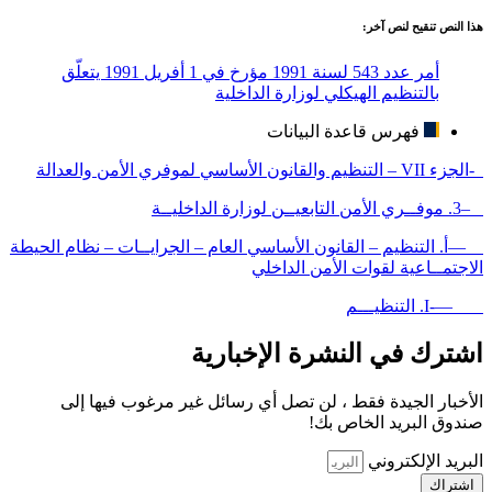
هذا النص تنقيح لنص آخر:
أمر عدد 543 لسنة 1991 مؤرخ في 1 أفريل 1991 يتعلّق
بالتنظيم الهيكلي لوزارة الداخلية
فهرس قاعدة البيانات
-الجزء VII – التنظيم والقانون الأساسي لموفري الأمن والعدالة
–3. موفــري الأمن التابعيــن لوزارة الداخليــة
—أ. التنظيم – القانون الأساسي العام – الجرايــات – نظام الحيطة
الاجتمــاعية لقوات الأمن الداخلي
—-I. التنظيـــم
اشترك في النشرة الإخبارية
الأخبار الجيدة فقط ، لن تصل أي رسائل غير مرغوب فيها إلى
صندوق البريد الخاص بك!
البريد الإلكتروني
اشتراك