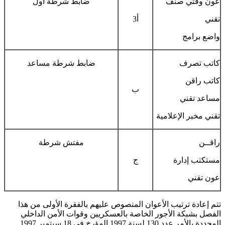
عون وقتي صنف
ضابط شرطة أول
تقني
أ3
واضع برامج
كاتب تصرف
ضابط شرطة مساعد
كاتب راقن
ب
مساعد تقني
تقني مخبر الإعلامية
راقــن
مفتش شرطة
مستكتب إدارة
ج
عون تقني
تتم إعادة ترتيب الأعوان المنصوص عليهم بالفقرة الأولى من هذا
الفصل بشبكة الأجور الخاصة بالعسكريين وقوات الأمن الداخلي
المحددة بالأمر عدد 130 لسنة 1997 المؤرخ في 18 سبتمبر 1997