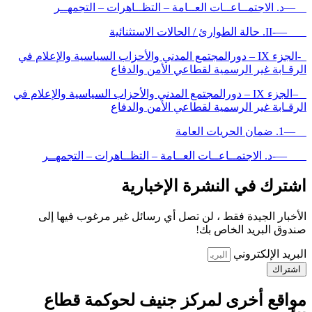
—د. الاجتمــاعــات العــامة – التظــاهرات – التجمهــر
—-II. حالة الطوارئ / الحالات الاستثنائية
-الجزء IX – دورالمجتمع المدني والأحزاب السياسية والإعلام في
الرقـابة غير الرسمية لقطاعي الأمن والدفاع
–الجزء IX – دورالمجتمع المدني والأحزاب السياسية والإعلام في
الرقـابة غير الرسمية لقطاعي الأمن والدفاع
—1. ضمان الحريات العامة
—-د. الاجتمــاعــات العــامة – التظــاهرات – التجمهــر
اشترك في النشرة الإخبارية
الأخبار الجيدة فقط ، لن تصل أي رسائل غير مرغوب فيها إلى
صندوق البريد الخاص بك!
البريد الإلكتروني
اشتراك
مواقع أخرى لمركز جنيف لحوكمة قطاع