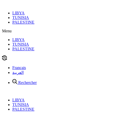
Aller
au
LIBYA
contenu
TUNISIA
PALESTINE
Menu
LIBYA
TUNISIA
PALESTINE
Français
العربية
Rechercher
LIBYA
TUNISIA
PALESTINE