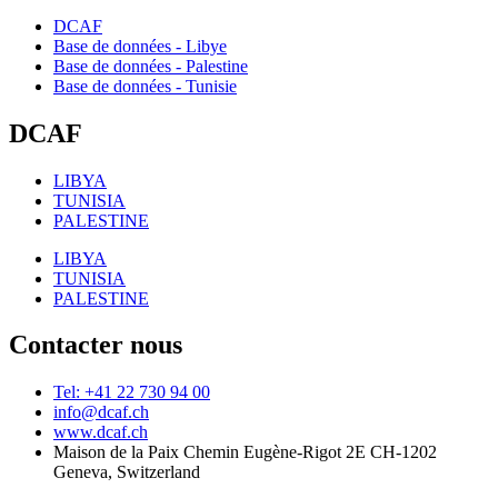
DCAF
Base de données - Libye
Base de données - Palestine
Base de données - Tunisie
DCAF
LIBYA
TUNISIA
PALESTINE
LIBYA
TUNISIA
PALESTINE
Contacter nous
Tel: +41 22 730 94 00
info@dcaf.ch
www.dcaf.ch
Maison de la Paix Chemin Eugène-Rigot 2E CH-1202
Geneva, Switzerland