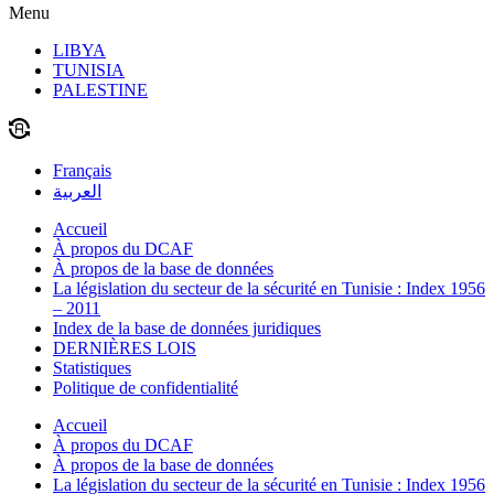
Menu
LIBYA
TUNISIA
PALESTINE
Français
العربية
Accueil
À propos du DCAF
À propos de la base de données
La législation du secteur de la sécurité en Tunisie : Index 1956
– 2011
Index de la base de données juridiques
DERNIÈRES LOIS
Statistiques
Politique de confidentialité
Accueil
À propos du DCAF
À propos de la base de données
La législation du secteur de la sécurité en Tunisie : Index 1956