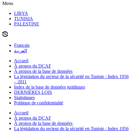
Menu
LIBYA
TUNISIA
PALESTINE
Français
العربية
Accueil
À propos du DCAF
À propos de la base de données
La législation du secteur de la sécurité en Tunisie : Index 1956
– 2011
Index de la base de données juridiques
DERNIÈRES LOIS
Statistiques
Politique de confidentialité
Accueil
À propos du DCAF
À propos de la base de données
La législation du secteur de la sécurité en Tunisie : Index 1956