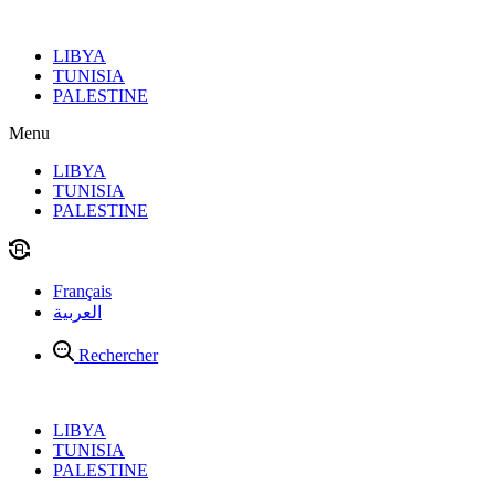
Aller
au
LIBYA
contenu
TUNISIA
PALESTINE
Menu
LIBYA
TUNISIA
PALESTINE
Français
العربية
Rechercher
LIBYA
TUNISIA
PALESTINE