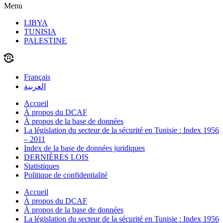
Menu
LIBYA
TUNISIA
PALESTINE
Français
العربية
Accueil
À propos du DCAF
À propos de la base de données
La législation du secteur de la sécurité en Tunisie : Index 1956
– 2011
Index de la base de données juridiques
DERNIÈRES LOIS
Statistiques
Politique de confidentialité
Accueil
À propos du DCAF
À propos de la base de données
La législation du secteur de la sécurité en Tunisie : Index 1956