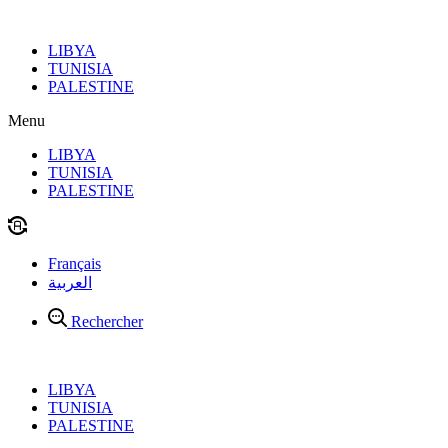
Aller
au
LIBYA
contenu
TUNISIA
PALESTINE
Menu
LIBYA
TUNISIA
PALESTINE
Français
العربية
Rechercher
LIBYA
TUNISIA
PALESTINE