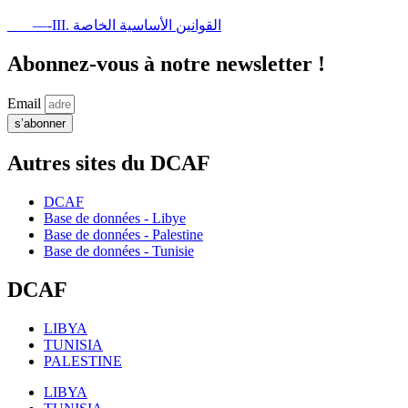
—-III. القوانين الأساسية الخاصة
Abonnez-vous à notre newsletter !
Email
s’abonner
Autres sites du DCAF
DCAF
Base de données - Libye
Base de données - Palestine
Base de données - Tunisie
DCAF
LIBYA
TUNISIA
PALESTINE
LIBYA