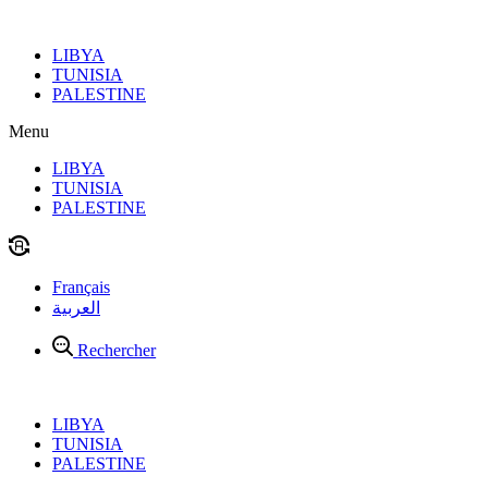
Aller
au
LIBYA
contenu
TUNISIA
PALESTINE
Menu
LIBYA
TUNISIA
PALESTINE
Français
العربية
Rechercher
LIBYA
TUNISIA
PALESTINE