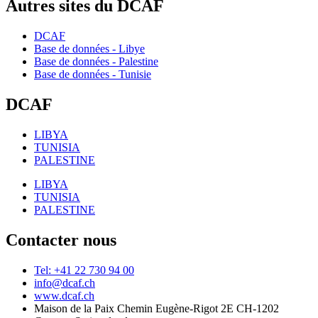
Autres sites du DCAF
DCAF
Base de données - Libye
Base de données - Palestine
Base de données - Tunisie
DCAF
LIBYA
TUNISIA
PALESTINE
LIBYA
TUNISIA
PALESTINE
Contacter nous
Tel: +41 22 730 94 00
info@dcaf.ch
www.dcaf.ch
Maison de la Paix Chemin Eugène-Rigot 2E CH-1202