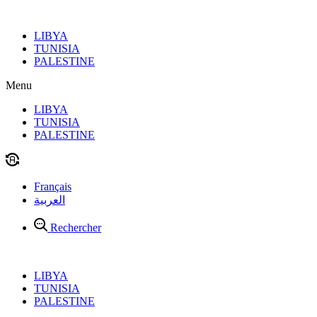
Aller
au
LIBYA
contenu
TUNISIA
PALESTINE
Menu
LIBYA
TUNISIA
PALESTINE
Français
العربية
Rechercher
LIBYA
TUNISIA
PALESTINE