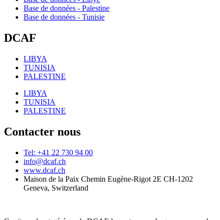
Base de données - Palestine
Base de données - Tunisie
DCAF
LIBYA
TUNISIA
PALESTINE
LIBYA
TUNISIA
PALESTINE
Contacter nous
Tel: +41 22 730 94 00
info@dcaf.ch
www.dcaf.ch
Maison de la Paix Chemin Eugène-Rigot 2E CH-1202
Geneva, Switzerland