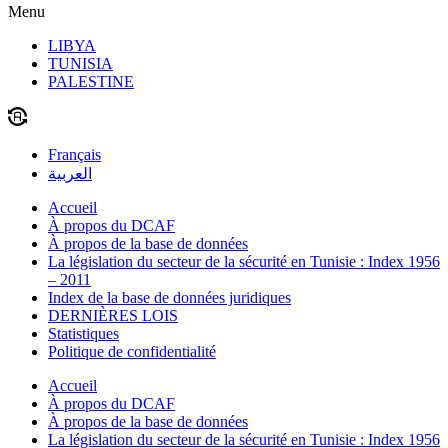
Menu
LIBYA
TUNISIA
PALESTINE
Français
العربية
Accueil
À propos du DCAF
À propos de la base de données
La législation du secteur de la sécurité en Tunisie : Index 1956
– 2011
Index de la base de données juridiques
DERNIÈRES LOIS
Statistiques
Politique de confidentialité
Accueil
À propos du DCAF
À propos de la base de données
La législation du secteur de la sécurité en Tunisie : Index 1956