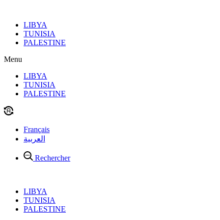
Aller
au
LIBYA
contenu
TUNISIA
PALESTINE
Menu
LIBYA
TUNISIA
PALESTINE
Français
العربية
Rechercher
LIBYA
TUNISIA
PALESTINE