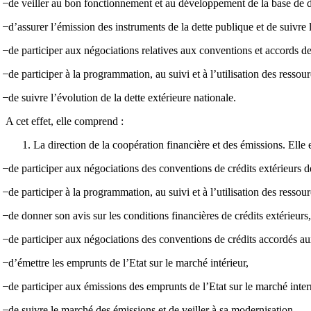
̶ de veiller au bon fonctionnement et au développement de la base de
̶ d’assurer l’émission des instruments de la dette publique et de suivre 
̶ de participer aux négociations relatives aux conventions et accords 
̶ de participer à la programmation, au suivi et à l’utilisation des res
̶ de suivre l’évolution de la dette extérieure nationale.
A cet effet, elle comprend :
La direction de la coopération financière et des émissions. Elle
̶ de participer aux négociations des conventions de crédits extérieurs d
̶ de participer à la programmation, au suivi et à l’utilisation des res
̶ de donner son avis sur les conditions financières de crédits extérieurs,
̶ de participer aux négociations des conventions de crédits accordés aux
̶ d’émettre les emprunts de l’Etat sur le marché intérieur,
̶ de participer aux émissions des emprunts de l’Etat sur le marché inter
̶ de suivre le marché des émissions et de veiller à sa modernisation.