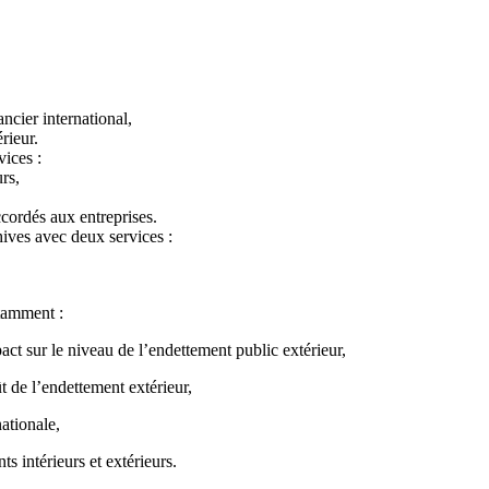
cier international,
rieur.
vices :
rs,
,
cordés aux entreprises.
hives avec deux services :
otamment :
act sur le niveau de l’endettement public extérieur,
ût de l’endettement extérieur,
nationale,
ts intérieurs et extérieurs.