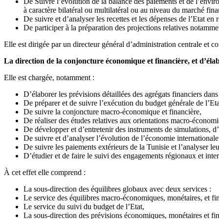
De Suivre l’évolution de la balance des paiements et de l’envir
à caractère bilatéral ou multilatéral ou au niveau du marché finan
De suivre et d’analyser les recettes et les dépenses de l’Etat e
De participer à la préparation des projections relatives notamm
Elle est dirigée par un directeur général d’administration centrale et co
La direction de la conjoncture économique et financière, et d’éla
Elle est chargée, notamment :
D’élaborer les prévisions détaillées des agrégats financiers d
De préparer et de suivre l’exécution du budget générale de l’Eta
De suivre la conjoncture macro-économique et financière,
De réaliser des études relatives aux orientations macro-économi
De développer et d’entretenir des instruments de simulations, d
De suivre et d’analyser l’évolution de l’économie internationale e
De suivre les paiements extérieurs de la Tunisie et l’analyser le
D’étudier et de faire le suivi des engagements régionaux et inte
À cet effet elle comprend :
La sous-direction des équilibres globaux avec deux services :
Le service des équilibres macro-économiques, monétaires, et fi
Le service du suivi du budget de l’Etat,
La sous-direction des prévisions économiques, monétaires et fin