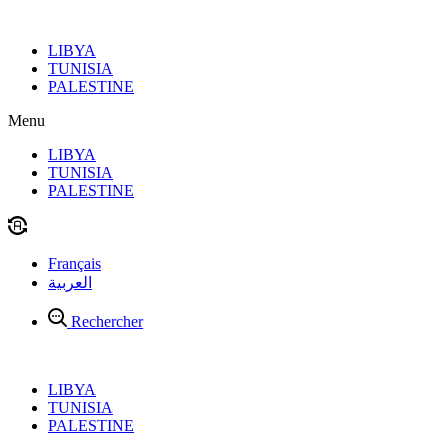
Aller
au
LIBYA
contenu
TUNISIA
PALESTINE
Menu
LIBYA
TUNISIA
PALESTINE
Français
العربية
Rechercher
LIBYA
TUNISIA
PALESTINE