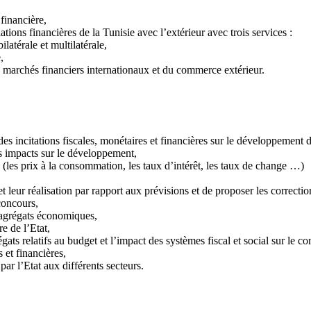
financière,
tions financières de la Tunisie avec l’extérieur avec trois services :
latérale et multilatérale,
,
s marchés financiers internationaux et du commerce extérieur.
t des incitations fiscales, monétaires et financières sur le développement 
rs impacts sur le développement,
s (les prix à la consommation, les taux d’intérêt, les taux de change …)
 leur réalisation par rapport aux prévisions et de proposer les correctio
concours,
s agrégats économiques,
e de l’Etat,
ts relatifs au budget et l’impact des systèmes fiscal et social sur le 
s et financières,
ar l’Etat aux différents secteurs.