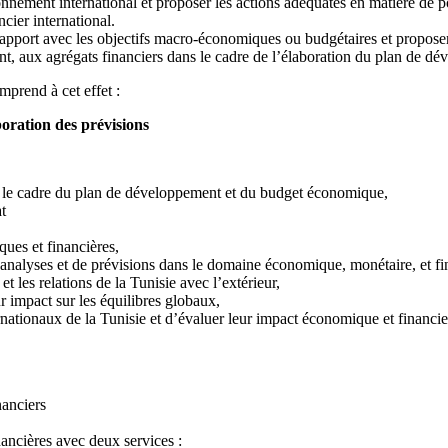
onnement international et proposer les actions adéquates en matière de 
cier international.
n rapport avec les objectifs macro-économiques ou budgétaires et propose
ent, aux agrégats financiers dans le cadre de l’élaboration du plan de 
mprend à cet effet :
boration des prévisions
ans le cadre du plan de développement et du budget économique,
t
ques et financières,
’analyses et de prévisions dans le domaine économique, monétaire, et fi
t les relations de la Tunisie avec l’extérieur,
ur impact sur les équilibres globaux,
rnationaux de la Tunisie et d’évaluer leur impact économique et financier
nanciers
ancières avec deux services :