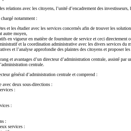
es relations avec les citoyens, l’unité d’encadrement des investisseurs, l
 chargé notamment :
êtes et les étudier avec les services concernés afin de trouver les solutio
ut autre moyen,
ratifs en vigueur en matière de fourniture de service et ceci directement
inistratif et la coordination administrative avec les divers services du m
ives et l’analyse approfondie des plaintes des citoyens et proposer les a
 rang et avantages d’un directeur d’administration centrale, assisté par 
’administration centrale.
irecteur général d’administration centrale et comprend :
e avec deux sous-directions :
ervices :
vices :
ns :
eux services :