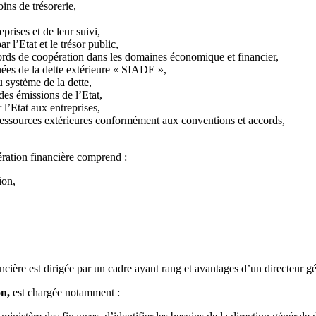
oins de trésorerie,
prises et de leur suivi,
 l’Etat et le trésor public,
cords de coopération dans les domaines économique et financier,
nées de la dette extérieure « SIADE »,
u système de la dette,
des émissions de l’Etat,
l’Etat aux entreprises,
s ressources extérieures conformément aux conventions et accords,
pération financière comprend :
ion,
ancière est dirigée par un cadre ayant rang et avantages d’un directeur g
on,
est chargée notamment :