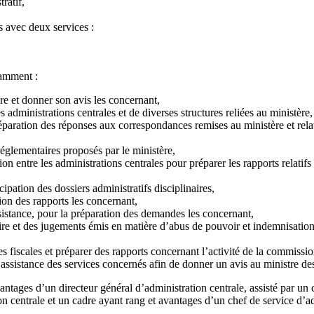
ratif,
s avec deux services :
tamment :
ère et donner son avis les concernant,
 administrations centrales et de diverses structures reliées au ministère,
réparation des réponses aux correspondances remises au ministère et relat
 réglementaires proposés par le ministère,
ion entre les administrations centrales pour préparer les rapports relatif
cipation des dossiers administratifs disciplinaires,
tion des rapports les concernant,
sistance, pour la préparation des demandes les concernant,
re et des jugements émis en matière d’abus de pouvoir et indemnisation 
es fiscales et préparer des rapports concernant l’activité de la commissio
ssistance des services concernés afin de donner un avis au ministre des
vantages d’un directeur général d’administration centrale, assisté par un
n centrale et un cadre ayant rang et avantages d’un chef de service d’ad