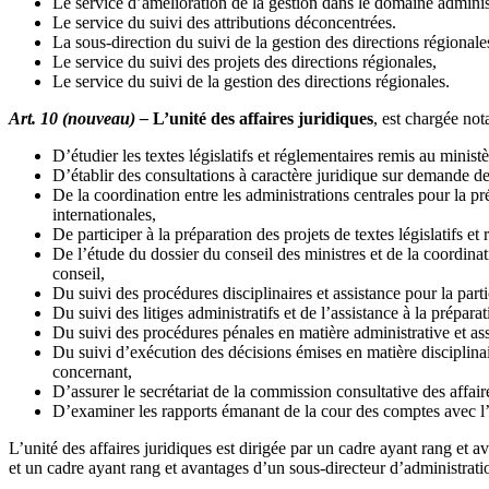
Le service d’amélioration de la gestion dans le domaine administ
Le service du suivi des attributions déconcentrées.
La sous-direction du suivi de la gestion des directions régionale
Le service du suivi des projets des directions régionales,
Le service du suivi de la gestion des directions régionales.
Art. 10 (nouveau) –
L’unité des affaires juridiques
, est chargée no
D’étudier les textes législatifs et réglementaires remis au minist
D’établir des consultations à caractère juridique sur demande des
De la coordination entre les administrations centrales pour la p
internationales,
De participer à la préparation des projets de textes législatifs et
De l’étude du dossier du conseil des ministres et de la coordinat
conseil,
Du suivi des procédures disciplinaires et assistance pour la parti
Du suivi des litiges administratifs et de l’assistance à la prépara
Du suivi des procédures pénales en matière administrative et as
Du suivi d’exécution des décisions émises en matière disciplinai
concernant,
D’assurer le secrétariat de la commission consultative des affair
D’examiner les rapports émanant de la cour des comptes avec l’a
L’unité des affaires juridiques est dirigée par un cadre ayant rang et a
et un cadre ayant rang et avantages d’un sous-directeur d’administratio