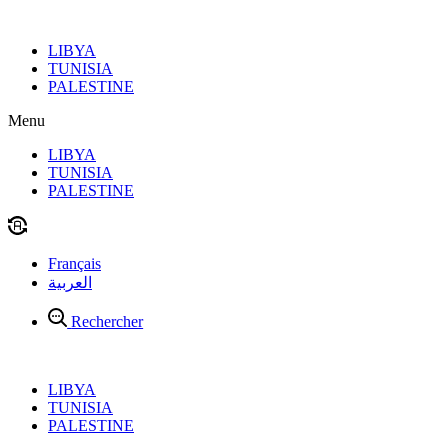
Aller
au
LIBYA
contenu
TUNISIA
PALESTINE
Menu
LIBYA
TUNISIA
PALESTINE
Français
العربية
Rechercher
LIBYA
TUNISIA
PALESTINE