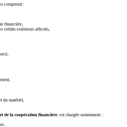
ces comprend :
on financière,
s crédits extérieurs affectés,
privé,
ement,
t du matériel,
 et de la coopération financière
, est chargée notamment :
ue,