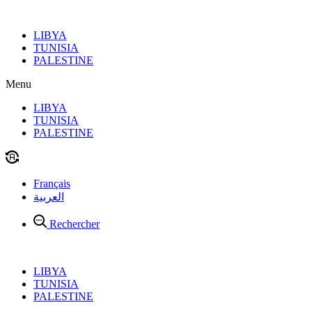
Aller
au
LIBYA
contenu
TUNISIA
PALESTINE
Menu
LIBYA
TUNISIA
PALESTINE
Français
العربية
Rechercher
LIBYA
TUNISIA
PALESTINE