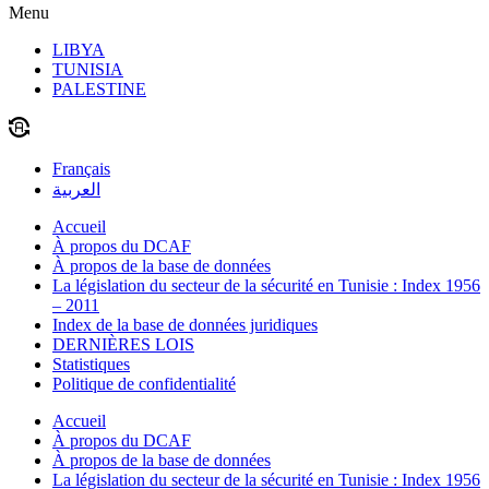
Menu
LIBYA
TUNISIA
PALESTINE
Français
العربية
Accueil
À propos du DCAF
À propos de la base de données
La législation du secteur de la sécurité en Tunisie : Index 1956
– 2011
Index de la base de données juridiques
DERNIÈRES LOIS
Statistiques
Politique de confidentialité
Accueil
À propos du DCAF
À propos de la base de données
La législation du secteur de la sécurité en Tunisie : Index 1956