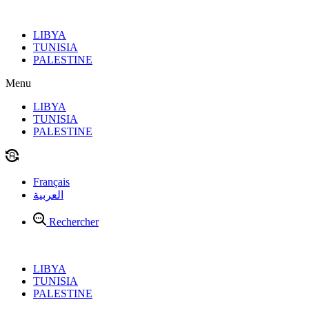
Aller
au
LIBYA
contenu
TUNISIA
PALESTINE
Menu
LIBYA
TUNISIA
PALESTINE
Français
العربية
Rechercher
LIBYA
TUNISIA
PALESTINE