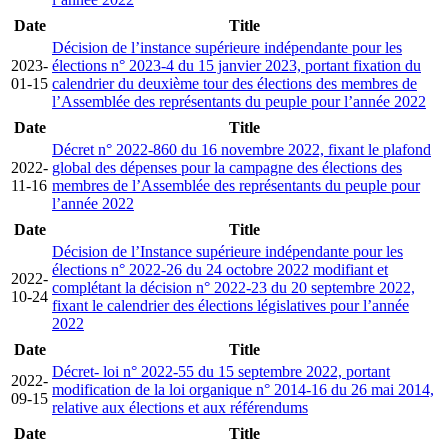
Date
Title
Décision de l’instance supérieure indépendante pour les
2023-
élections n° 2023-4 du 15 janvier 2023, portant fixation du
01-15
calendrier du deuxième tour des élections des membres de
l’Assemblée des représentants du peuple pour l’année 2022
Date
Title
Décret n° 2022-860 du 16 novembre 2022, fixant le plafond
2022-
global des dépenses pour la campagne des élections des
11-16
membres de l’Assemblée des représentants du peuple pour
l’année 2022
Date
Title
Décision de l’Instance supérieure indépendante pour les
élections n° 2022-26 du 24 octobre 2022 modifiant et
2022-
complétant la décision n° 2022-23 du 20 septembre 2022,
10-24
fixant le calendrier des élections législatives pour l’année
2022
Date
Title
Décret- loi n° 2022-55 du 15 septembre 2022, portant
2022-
modification de la loi organique n° 2014-16 du 26 mai 2014,
09-15
relative aux élections et aux référendums
Date
Title