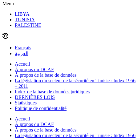
Menu
LIBYA
TUNISIA
PALESTINE
Français
العربية
Accueil
À propos du DCAF
À propos de la base de données
La législation du secteur de la sécurité en Tunisie : Index 1956
– 2011
Index de la base de données juridiques
DERNIÈRES LOIS
Statistiques
Politique de confidentialité
Accueil
À propos du DCAF
À propos de la base de données
La législation du secteur de la sécurité en Tunisie : Index 1956