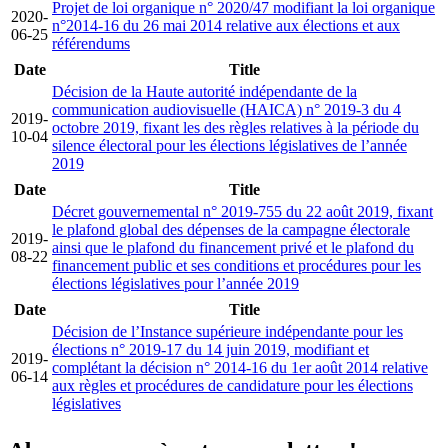
Projet de loi organique n° 2020/47 modifiant la loi organique
2020-
n°2014-16 du 26 mai 2014 relative aux élections et aux
06-25
référendums
Date
Title
Décision de la Haute autorité indépendante de la
communication audiovisuelle (HAICA) n° 2019-3 du 4
2019-
octobre 2019, fixant les des règles relatives à la période du
10-04
silence électoral pour les élections législatives de l’année
2019
Date
Title
Décret gouvernemental n° 2019-755 du 22 août 2019, fixant
le plafond global des dépenses de la campagne électorale
2019-
ainsi que le plafond du financement privé et le plafond du
08-22
financement public et ses conditions et procédures pour les
élections législatives pour l’année 2019
Date
Title
Décision de l’Instance supérieure indépendante pour les
élections n° 2019-17 du 14 juin 2019, modifiant et
2019-
complétant la décision n° 2014-16 du 1er août 2014 relative
06-14
aux règles et procédures de candidature pour les élections
législatives