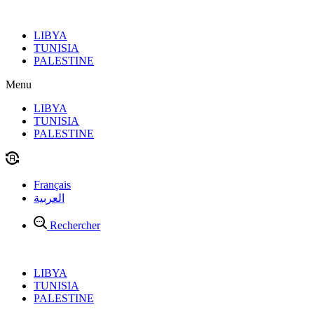
Aller
au
LIBYA
contenu
TUNISIA
PALESTINE
Menu
LIBYA
TUNISIA
PALESTINE
Français
العربية
Rechercher
LIBYA
TUNISIA
PALESTINE