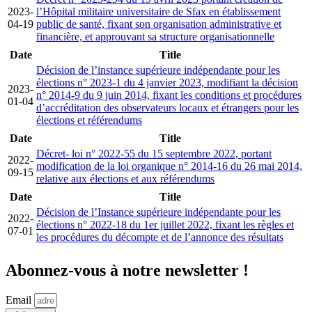
2023-
l’Hôpital militaire universitaire de Sfax en établissement
04-19
public de santé, fixant son organisation administrative et
financière, et approuvant sa structure organisationnelle
Date
Title
Décision de l’instance supérieure indépendante pour les
élections n° 2023-1 du 4 janvier 2023, modifiant la décision
2023-
n° 2014-9 du 9 juin 2014, fixant les conditions et procédures
01-04
d’accréditation des observateurs locaux et étrangers pour les
élections et référendums
Date
Title
Décret- loi n° 2022-55 du 15 septembre 2022, portant
2022-
modification de la loi organique n° 2014-16 du 26 mai 2014,
09-15
relative aux élections et aux référendums
Date
Title
Décision de l’Instance supérieure indépendante pour les
2022-
élections n° 2022-18 du 1er juillet 2022, fixant les règles et
07-01
les procédures du décompte et de l’annonce des résultats
Abonnez-vous à notre newsletter !
Email