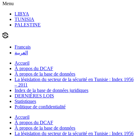
Menu
LIBYA
TUNISIA
PALESTINE
Français
العربية
Accueil
À propos du DCAF
À propos de la base de données
La législation du secteur de la sécurité en Tunisie : Index 1956
– 2011
Index de la base de données juridiques
DERNIÈRES LOIS
Statistiques
Politique de confidentialité
Accueil
À propos du DCAF
À propos de la base de données
La législation du secteur de la sécurité en Tunisie : Index 1956