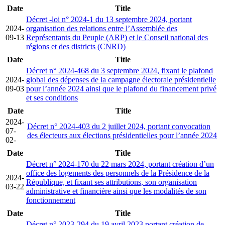
Date
Title
Décret -loi n° 2024-1 du 13 septembre 2024, portant
2024-
organisation des relations entre l’Assemblée des
09-13
Représentants du Peuple (ARP) et le Conseil national des
régions et des districts (CNRD)
Date
Title
Décret n° 2024-468 du 3 septembre 2024, fixant le plafond
2024-
global des dépenses de la campagne électorale présidentielle
09-03
pour l’année 2024 ainsi que le plafond du financement privé
et ses conditions
Date
Title
2024-
Décret n° 2024-403 du 2 juillet 2024, portant convocation
07-
des électeurs aux élections présidentielles pour l’année 2024
02-
Date
Title
Décret n° 2024-170 du 22 mars 2024, portant création d’un
office des logements des personnels de la Présidence de la
2024-
République, et fixant ses attributions, son organisation
03-22
administrative et financière ainsi que les modalités de son
fonctionnement
Date
Title
Décret n° 2023-294 du 19 avril 2023 portant création de