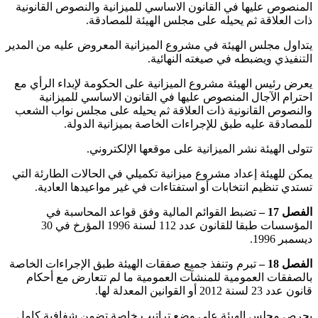
المنصوص عليها في القانون الاساسي للميزانية والنصوص القانونية
ذات العلاقة ثم يحيله على مجلس الهيئة للمصادقة.
‏يتداول مجلس الهيئة في مشروع الميزانية المعروض عليه من المدير
التنفيذي ويضبطه في صيغته النهائية.
‏يعرض رئيس الهيئة مشروع الميزانية على الحكومة لإبداء الرأي مع
احترام الآجال المنصوص عليها في القانون الاساسي للميزانية
والنصوص القانونية ذات العلاقة ثم يحيله على مجلس نواب الشعب
للمصادقة عليه طبق للإجراءات الخاصة بميزانية الدولة.
‏تتولى الهيئة نشر الميزانية على موقعها الإلكتروني.
‏يمكن للهيئة إعداد مشروع ميزانية تكميلي في الحالات الطارئة التي
تستدي تنظيم انتخابات أو استفتاءات في غير مواعيدها العادية.
الفصل 17 –
تضبط القوائم المالية وفق قواعد المحاسبة في
المؤسسات طبقا للقانون عدد 112 ‏لسنة 1996 ‏المؤرخ في 30
‏ديسمبر 1996.
الفصل 18 –
تبرم وتنفذ جميع صفقات الهيئة طبق الإجراءات الخاصة
بالصفقات العمومية للمنشآت العمومية ما لم تتعارض مع أحكام
قانون عدد 23 ‏لسنة 2012 ‏أو القوانين المعدلة لها.
‏يحرص مجلس الهيئة على وضع تراتيب خاصة تضمن شفافية كامل