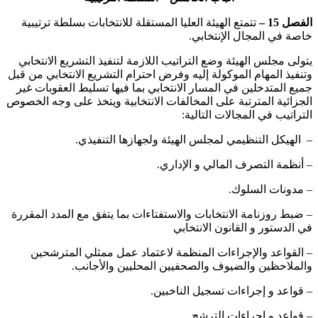
الفصل 15 –
تتمتع الهيئة العليا المستقلة للانتخابات بسلطة ترتيبية
خاصة في المجال الإنتخابي.
‏يتولى مجلس الهيئة وضع التراتيب اللازمة لتنفيذ التشريع الانتخابي
وتنفيذ المهام الموكولة إليه وفرض احترام التشريع الانتخابي من قبل
جميع المتدخلين في المسار الانتخابي بما فيها تسليط العقوبات غير
الجزائية المترتبة على المخالفات الانتخابية ويتخذ على وجه الخصوص
التراتيب في المجالات التالية:
– ‏ الهيكل التنظيمي لمجلس الهيئة ولجهازها التنفيذي.
– ‏أنظمة التصرف المالي و الإداري.
– ‏مدونات السلوك.
– ‏ضبط روزنامة الانتخابات والاستفتاءات بما يتفق مع المدد المقررة
في الدستور و القانون الانتخابي
– القواعد والإجراءات المنظمة لاعتماد عمل ممثلي المترشحين
والملاحظين والضيوف والصحفيين المحليين والأجانب.
– قواعد و إجراءات تسجيل الناخبين.
– ‏قواعد و إجراءات الترشح.