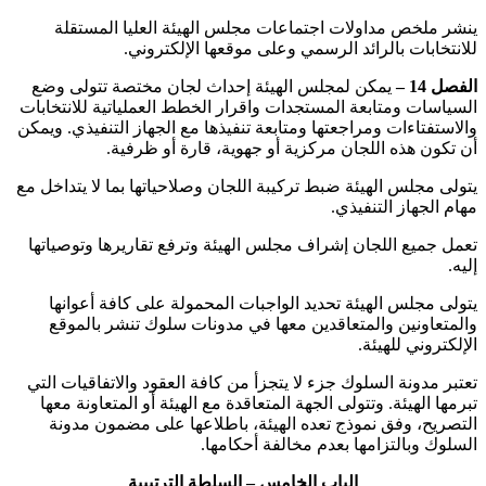
‏ينشر ملخص مداولات اجتماعات مجلس الهيئة العليا المستقلة
للانتخابات بالرائد الرسمي وعلى موقعها الإلكتروني.
الفصل 14 –
يمكن لمجلس الهيئة إحداث لجان مختصة تتولى وضع
السياسات ومتابعة المستجدات واقرار الخطط العملياتية للانتخابات
والاستفتاءات ومراجعتها ومتابعة تنفيذها مع الجهاز التنفيذي. ويمكن
أن تكون هذه اللجان مركزية أو جهوية، قارة أو ظرفية.
‏يتولى مجلس الهيئة ضبط تركيبة اللجان وصلاحياتها بما لا يتداخل مع
مهام الجهاز التنفيذي.
تعمل جميع اللجان إشراف مجلس الهيئة وترفع تقاريرها وتوصياتها
إليه.
‏يتولى مجلس الهيئة تحديد الواجبات المحمولة على كافة أعوانها
والمتعاونين والمتعاقدين معها في مدونات سلوك تنشر بالموقع
الإلكتروني للهيئة.
‏تعتبر مدونة السلوك جزء لا يتجزأ من كافة العقود والاتفاقيات التي
تبرمها الهيئة. وتتولى الجهة المتعاقدة مع الهيئة أو المتعاونة معها
التصريح، وفق نموذج تعده الهيئة، باطلاعها على مضمون مدونة
السلوك وبالتزامها بعدم مخالفة أحكامها.
‏الباب الخامس – السلطة الترتيبية