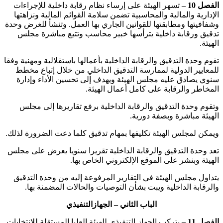
الفصل 10 –
تسهر الهيئة على إرساء نظام رقابة داخلية للإجراءات
الإدارية والمالية والمحاسبية تضمن سلامة القوائم المالية ونزاهتها
وشفافيتها ومطابقتها للقوانين الجاري بها العمل. وتنشأ للغرض وحدة
تدقيق ورقابة داخلية يترأسها خبير محاسب وتتبع مباشرة مجلس
الهيئة.
‏تقوم وحدة التدقيق والرقابة الداخلية بأعمالها باستقلالية ومهنية وفقا
للمعايير الدولية لممارسة التدقيق الداخلي من خلال إتباع مخطط
سنوي يصادق عليه مجلس الهيئة ويهدف إلى تحسين الأداء وإدارة
المخاطر والرقابة على كامل أعمال الهيئة.
‏وتقوم وحدة التدقيق والرقابة الداخلية برفع تقاريرها إلى مجلس
الهيئة مباشرة وبصفة دورية.
ويمكن لمجلس الهيئة تكليفها بمهام تدقيق كلما دعت الضرورة لذلك.
‏تعد وحدة التدقيق والرقابة الداخلية تقريرا سنويا يعرض على مجلس
الهيئة وبنشر على الموقع الإلكتروني الخاص بها.
‏يتداول مجلس الهيئة في التقارير المرفوعة إليه من وحدة التدقيق
والرقابة الداخلية ويبت بشأن التوصيات والحالات المضمنة بها.
الباب الثاني – الجهازالتنفيذي
الفصل 11 –
يتركب الجهاز التنفيذي للهيئة العليا المستقلة للانتخابات