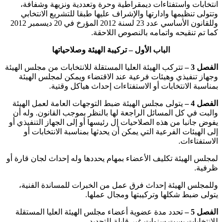
انتخابات واستفتاءات ديمقراطية وحرة وتعددية ونزيهة وشفافة،
وتتولى تنظيمها وادارتها والإشراف عليها طبقا للتشريع الانتخابي
وللقانون الأساسي عدد 23 ‏لسنة 2012 ‏المؤرخ في 20 ‏ديسمبر 2012
‏كما تم تنقيحه واتمامه بالنصوص اللاحقة.
الباب الأول – تركيبة الهيئة وصلاحياتها
الفصل 3 –
تتركب الهيئة العليا المستقلة للانتخابات من مجلس الهيئة
وجهاز تنفيذي وهيئات فرعية عند الاقتضاء ويمكن لمجلس الهيئة
بمناسبة الانتخابات أو الاستفتاءات إحداث هياكل وقتية.
الفصل 4 –
يتولى مجلس الهيئة ضبط التوجهات العامة لعمل الهيئة
والبت في كل المسائل الراجعة لها بالنظر بموجب القانون. وله أن
يفوض جانبا من هذه الصلاحيات إل رئيسها أو إلى الجهاز التنفيذي أو
إلى الهيئات الفرعية التي يمكن أن يحدثها بمناسبة الانتخابات أو
الاستفتاءات.
‏لمجلس الهيئة تكليف الأعضاء بمهام يحددها وله إحداث لجان قارة أو
ظرفية.
‏وللمجلس الهيئة إحداث فرق عمل من الخبرات للمساندة الفنية،
يتولى ضبط شكلها وتركيبتها ومجال عملها.
الفصل 5 –
تحدد مدة عضوية أعضاء مجلس الهيئة العليا المستقلة
للانتخابات بست سنوات غير قابلة للتجديد.