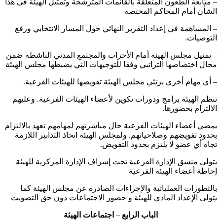
– ‏متابعة الطعون المتعلقة بالقائمات المترشحة وتمثيل الهيئة في هذا
الشأن أمام المحاكم المختصة
– ‏المساهمة في إعداد التقرير النهائي حول المسار الانتخابي ورفع
التوصيات.
– تمثيل مجلس الهيئة أمام الأحزاب والمجتمع المدني الناشطة ضمن
مجال اختصاصها التراتبي وفقا للتوجيهات التي يضبطها مجلس الهيئة
– ‏أي مهام أخرى يرتئي مجلس الهيئة تفويضها للهيئات الفرعية.
‏تنظم الهيئة برامج ودورات تكوين لأعضاء الهيئات الفرعية. وعليهم
الالتزام بحضورها.
‏يمضي أعضاء الهيئات الفرعية حال مباشرتهم لمهامهم تعهد بالالتزام
بحدود تفويضهم وصلاحياتهم. ولمجلس الهيئة اتخاذ التدابير اللازمة
تجاه أي عضو لا يلتزم بحدود التفويض.
‏يتولى منسق الإدارة الفرعية تحت إشراف الإدارة المركزية للهيئة
إحاطة أعضاء الهيئة الفرعية
‏بالتطورات العملياتية والإجراءات الصادرة عن مجلس الهيئة كما
يتولى الإعداد المادي للهيئة و حضور الاجتماعات دون حق التصويت
الباب الرابع – اجتماعات الهيئة