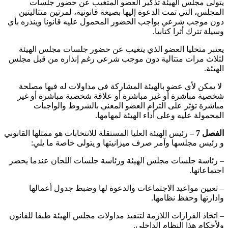
يتولى ‏مجلس الهيئة تذكير العضو المتغيب عن حضور جلسات
المجلس، التي تمت الدعوة إليها بصيغة قانونية، لمرتين متتاليتين
دون موجب شرعي بواجب الحضور المحمول عليه قانونا وينذره بأي
وسيلة تترك أثرا كتابيا.
‏يعتبر متخليا العضو الذي يتغيب عن حضور جلسات مجلس الهيئة
لثلاث مرات متتالية دون موجب شرعي رغم إنذاره من قبل مجلس
الهيئة.
‏ ‏لا يمكن لأي عضو بالهيئة المشاركة في مداولات له فيها مصلحة
شخصية مباشرة أو غير مباشرة أو علاقة شخصية مباشرة أو غير
مباشرة تؤثر على التزام العضو المعني بالشروط والواجبات
المحمولة عليه وعلى أداء الهيئة لمهامها.
الفصل 7 –
رئيس الهيئة العليا المستقلة للانتخابات هو ممثلها القانوني
و رئيس مجلسها وآمر صرف ميزانيتها و يتولى خاصة ما يلي:
– ‏رئاسة جلسات مجلس الهيئة ورئاسة جلسات اللجان عندما يحضر
اجتماعاتها.
– تعيين مواعيد الاجتماعات والدعوة لها وضبط جدول أعمالها
وادارتها وحفظ نظامها.
– ‏اتخاذ القرارات اللازمة لتنفيذ مداولات مجلس الهيئة طبقا للقانون
ولأحكام هذا النظام الداخلي.