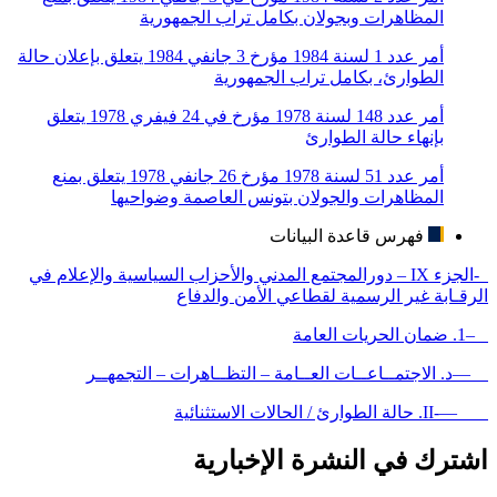
المظاهرات وبجولان بكامل تراب الجمهورية
أمر عدد 1 لسنة 1984 مؤرخ 3 جانفي 1984 يتعلق بإعلان حالة
الطوارئ، بكامل تراب الجمهورية
أمر عدد 148 لسنة 1978 مؤرخ في 24 فيفري 1978 يتعلق
بإنهاء حالة الطوارئ
أمر عدد 51 لسنة 1978 مؤرخ 26 جانفي 1978 يتعلق بمنع
المظاهرات والجولان بتونس العاصمة وضواحيها
فهرس قاعدة البيانات
-الجزء IX – دورالمجتمع المدني والأحزاب السياسية والإعلام في
الرقـابة غير الرسمية لقطاعي الأمن والدفاع
–1. ضمان الحريات العامة
—د. الاجتمــاعــات العــامة – التظــاهرات – التجمهــر
—-II. حالة الطوارئ / الحالات الاستثنائية
اشترك في النشرة الإخبارية