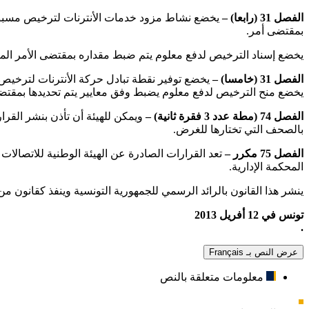
الفصل 31 (رابعا) –
يخضع نشاط مزود خدمات الأنترنات لترخيص مسبق من
بمقتضى أمر.
يخضع إسناد الترخيص لدفع معلوم يتم ضبط مقداره بمقتضى الأمر المن
الفصل 31 (خامسا) –
يخضع توفير نقطة تبادل حركة الأنترنات لترخيص 
يخضع منح الترخيص لدفع معلوم يضبط وفق معايير يتم تحديدها بمقتضى ا
الفصل 74 (مطة عدد 3 فقرة ثانية) –
ويمكن للهيئة أن تأذن بنشر القر
بالصحف التي تختارها للغرض.
الفصل 75 مكرر –
المحكمة الإدارية.
ينشر هذا القانون بالرائد الرسمي للجمهورية التونسية وينفذ كقانون من 
تونس في 12 أفريل 2013
.
عرض النص بـ Français
معلومات متعلقة بالنص