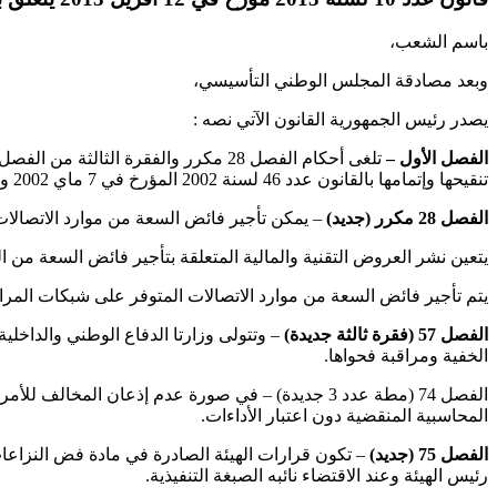
باسم الشعب،
وبعد مصادقة المجلس الوطني التأسيسي،
يصدر رئيس الجمهورية القانون الآتي نصه :
الفصل الأول
–
تنقيحها وإتمامها بالقانون عدد 46 لسنة 2002 المؤرخ في 7 ماي 2002 والقانون عدد 1 لسنة 2008 المؤرخ في 8 جانفي 2008 وتعوض بما يلي :
الفصل 28 مكرر (جديد)
– يمكن تأجير فائض السعة من موارد الاتصالات
يتعين نشر العروض التقنية والمالية المتعلقة بتأجير فائض السعة من ال
يتم تأجير فائض السعة من موارد الاتصالات المتوفر على شبكات المرافق
الفصل 57 (فقرة ثالثة جديدة)
– وتتولى وزارتا الدفاع الوطني والداخلي
الخفية ومراقبة فحواها.
المحاسبية المنقضية دون اعتبار الأداءات.
الفصل 75 (جديد)
رئيس الهيئة وعند الاقتضاء نائبه الصبغة التنفيذية.